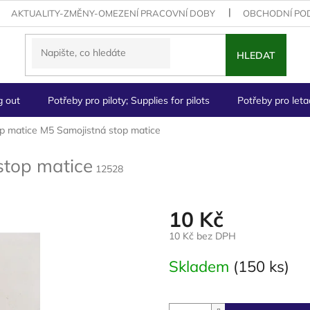
AKTUALITY-ZMĚNY-OMEZENÍ PRACOVNÍ DOBY
OBCHODNÍ PO
HLEDAT
g out
Potřeby pro piloty; Supplies for pilots
Potřeby pro letad
p matice M5
Samojistná stop matice
stop matice
12528
10 Kč
10 Kč bez DPH
Měrná
Skladem
(150 ks)
cena: