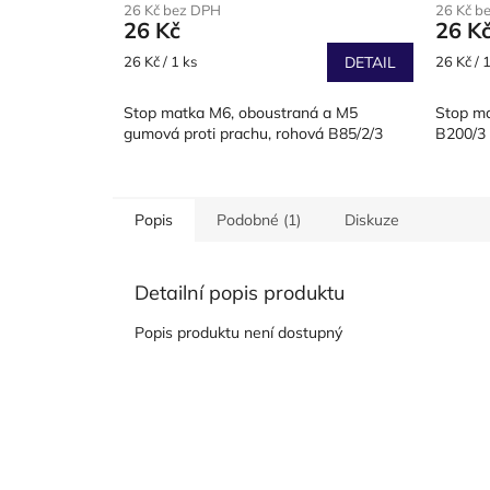
26 Kč bez DPH
26 Kč b
26 Kč
26 K
Měrná
Měrná
26 Kč / 1 ks
DETAIL
26 Kč / 1
cena:
cena:
Stop matka M6, oboustraná a M5
Stop ma
gumová proti prachu, rohová B85/2/3
B200/3
Popis
Podobné (1)
Diskuze
Detailní popis produktu
Popis produktu není dostupný
Z
á
p
a