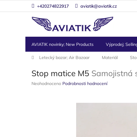
Přejít
+420274822917
aviatik@aviatik.cz
na
obsah
AVIATIK novinky; New Products
Výprodej; Sellin
Domů
Letecký bazar; Air Bazaar
Materiál
Sto
Stop matice M5
Samojistná 
Průměrné
Neohodnoceno
Podrobnosti hodnocení
hodnocení
produktu
je
0,0
z
5
hvězdiček.