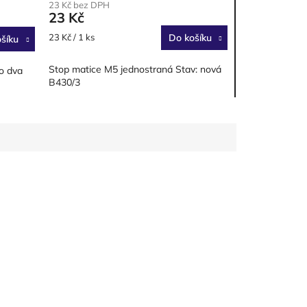
23 Kč bez DPH
23 Kč
Měrná
23 Kč / 1 ks
Do košíku
šíku
cena:
Stop matice M5 jednostraná Stav: nová
o dva
B430/3