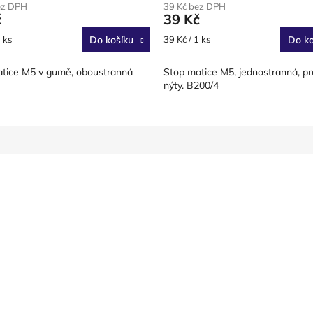
ez DPH
39 Kč bez DPH
č
39 Kč
Měrná
 ks
Do košíku
39 Kč / 1 ks
Do ko
cena:
tice M5 v gumě, oboustranná
Stop matice M5, jednostranná, pr
nýty. B200/4