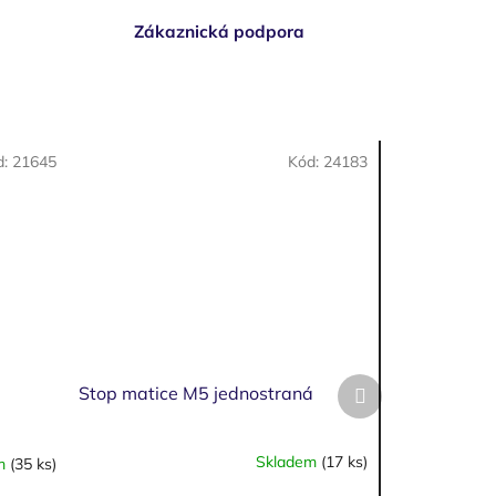
Zákaznická podpora
d:
21645
Kód:
24183
Další
Stop matice M5 jednostraná
produkt
Skladem
(17 ks)
em
(35 ks)