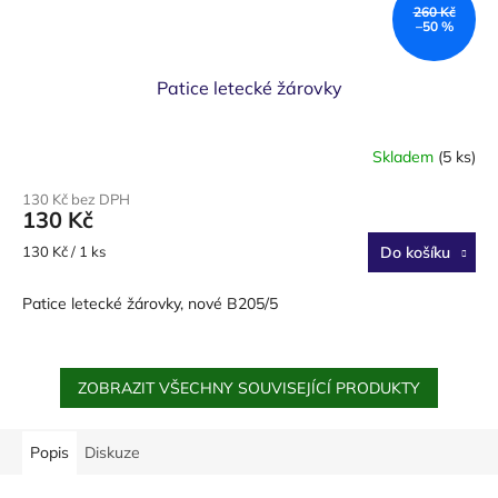
260 Kč
–50 %
Patice letecké žárovky
Skladem
(5 ks)
130 Kč bez DPH
130 Kč
Měrná
130 Kč / 1 ks
Do košíku
cena:
Patice letecké žárovky, nové B205/5
ZOBRAZIT VŠECHNY SOUVISEJÍCÍ PRODUKTY
Popis
Diskuze