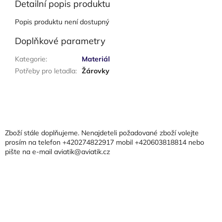
Detailní popis produktu
Popis produktu není dostupný
Doplňkové parametry
Kategorie
:
Materiál
Potřeby pro letadla
:
Žárovky
Z
á
p
a
Zboží stále doplňujeme. Nenajdeteli požadované zboží volejte
t
prosím na telefon +420274822917 mobil +420603818814 nebo
pište na e-mail aviatik@aviatik.cz
í