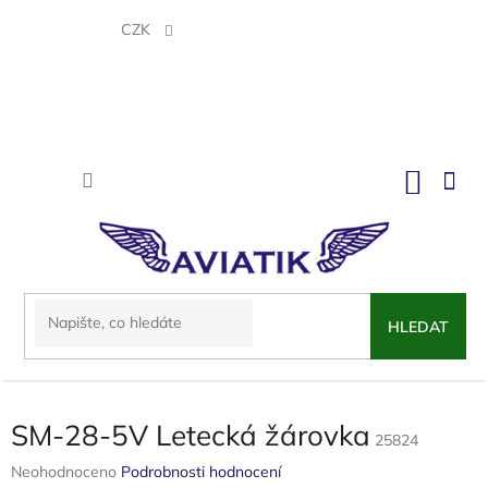
Přejít
na
CZK
obsah
NÁKU
KOŠÍK
HLEDAT
SM-28-5V Letecká žárovka
25824
Průměrné
Neohodnoceno
Podrobnosti hodnocení