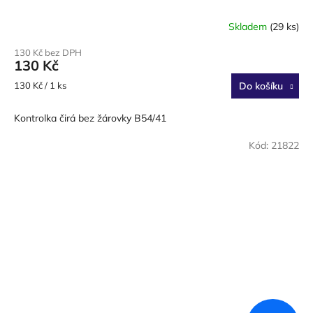
Skladem
(29 ks)
130 Kč bez DPH
130 Kč
Měrná
130 Kč / 1 ks
Do košíku
cena:
Kontrolka čirá bez žárovky B54/41
Kód:
21822