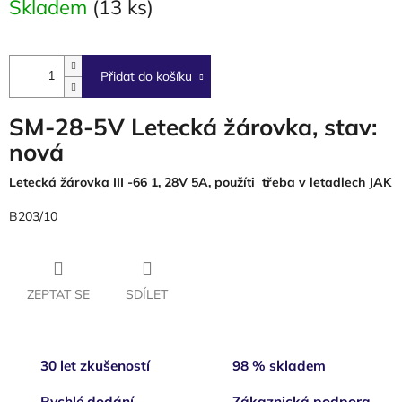
Skladem
(13 ks)
cena:
Přidat do košíku
SM-28-5V Letecká žárovka, stav:
nová
Letecká žárovka III -66 1, 28V 5A, použíti třeba v letadlech JAK
B203/10
ZEPTAT SE
SDÍLET
30 let zkušeností
98 % skladem
Rychlé dodání
Zákaznická podpora