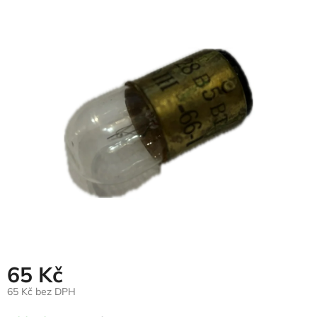
hodnocení
produktu
je
0,0
z
5
hvězdiček.
65 Kč
65 Kč bez DPH
Měrná