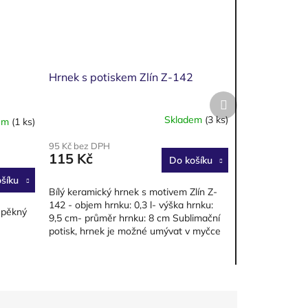
Hrnek s potiskem Zlín Z-142
Další
produkt
Skladem
(3 ks)
em
(1 ks)
95 Kč bez DPH
115 Kč
Do košíku
šíku
Bílý keramický hrnek s motivem Zlín Z-
142 - objem hrnku: 0,3 l- výška hrnku:
i pěkný
9,5 cm- průměr hrnku: 8 cm Sublimační
potisk, hrnek je možné umývat v myčce
na nádobí. Výhody...