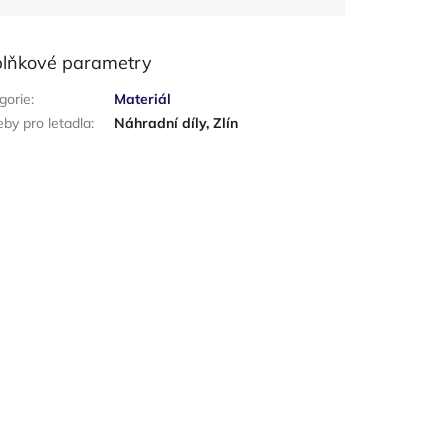
lňkové parametry
gorie
:
Materiál
eby pro letadla
:
Náhradní díly, Zlín