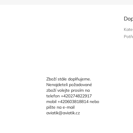
Dop
Kate
Potř
Zboží stále doplňujeme.
Nenajdeteli požadované
zboží volejte prosím na
telefon +420274822917
mobil +420603818814 nebo
pište na e-mail
aviatik@aviatik.cz