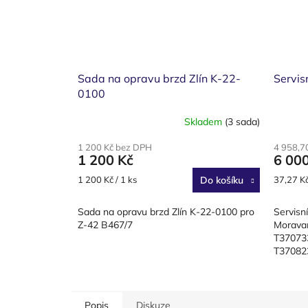
Sada na opravu brzd Zlín K-22-
Servis
0100
Skladem
(3 sada)
1 200 Kč bez DPH
4 958,7
1 200 Kč
6 00
Měrná
Měrná
1 200 Kč / 1 ks
Do košíku
37,27 Kč
cena:
cena:
Sada na opravu brzd Zlín K-22-0100 pro
Servisn
Z-42 B467/7
Moravan
T370733
T370823
T370823
Popis
Diskuze