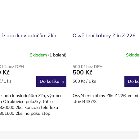
ní sada k ovladačům Zlín
Osvětlení kabiny Zlín Z 226
Skladem
(1 balení)
Sklad
0 Kč bez DPH
500 Kč bez DPH
0 Kč
500 Kč
Měrná
 / 1 ks
Do košíku
500 Kč / 1 ks
Do ko
cena:
í sada k ovladačům Zlín, výrobce
Osvětlení kabiny Zlín Z 226, velm
 Otrokovice položky: táhlo
stav B437/3
20000 2ks; konzola teleflexu
01600 2ks; na páku stop
40000 1ks; průchodka...