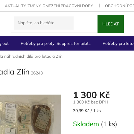
AKTUALITY-ZMĚNY-OMEZENÍ PRACOVNÍ DOBY
OBCHODNÍ PO
HLEDAT
g out
Potřeby pro piloty; Supplies for pilots
Potřeby pro letad
a náhradních dílů pro letadla Zlín
adla Zlín
26243
1 300 Kč
1 300 Kč bez DPH
Měrná
39,39 Kč / 1 ks
cena:
Skladem
(1 ks)