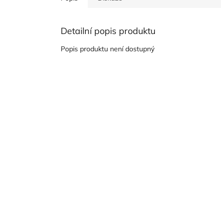
Detailní popis produktu
Popis produktu není dostupný
Z
á
p
a
t
í