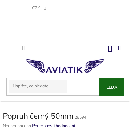
Přejít
na
CZK
obsah
NÁKU
KOŠÍK
HLEDAT
Popruh černý 50mm
26594
Průměrné
Neohodnoceno
Podrobnosti hodnocení