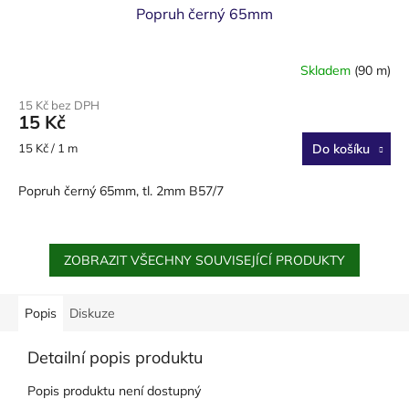
Popruh černý 65mm
Skladem
(90 m)
15 Kč bez DPH
15 Kč
Měrná
15 Kč / 1 m
Do košíku
cena:
Popruh černý 65mm, tl. 2mm B57/7
ZOBRAZIT VŠECHNY SOUVISEJÍCÍ PRODUKTY
Popis
Diskuze
Detailní popis produktu
Popis produktu není dostupný