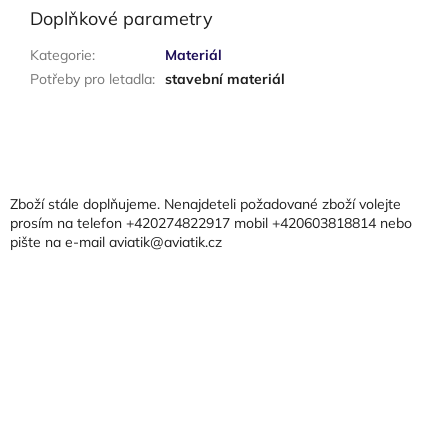
Doplňkové parametry
Kategorie
:
Materiál
Potřeby pro letadla
:
stavební materiál
Z
á
p
a
Zboží stále doplňujeme. Nenajdeteli požadované zboží volejte
t
prosím na telefon +420274822917 mobil +420603818814 nebo
pište na e-mail aviatik@aviatik.cz
í