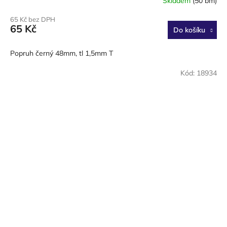
Skladem
(50 bm)
65 Kč bez DPH
65 Kč
Do košíku
Popruh černý 48mm, tl 1,5mm T
Kód:
18934