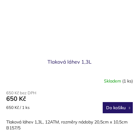
Tlaková láhev 1,3L
Skladem
(1 ks)
650 Kč bez DPH
650 Kč
Měrná
650 Kč / 1 ks
Do košíku
cena:
Tlaková láhev 1,3L, 12ATM, rozměry nádoby 20,5cm x 10,5cm
B157/5