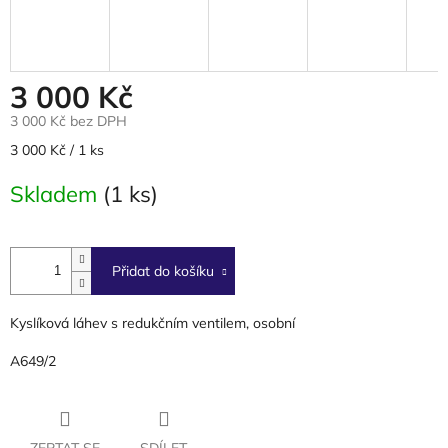
3 000 Kč
3 000 Kč bez DPH
Měrná
3 000 Kč / 1 ks
cena:
Skladem
(1 ks)
Přidat do košíku
Kyslíková láhev s redukčním ventilem, osobní
A649/2
ZEPTAT SE
SDÍLET