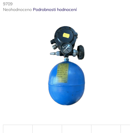
9709
Průměrné
Neohodnoceno
Podrobnosti hodnocení
hodnocení
produktu
je
0,0
z
5
hvězdiček.