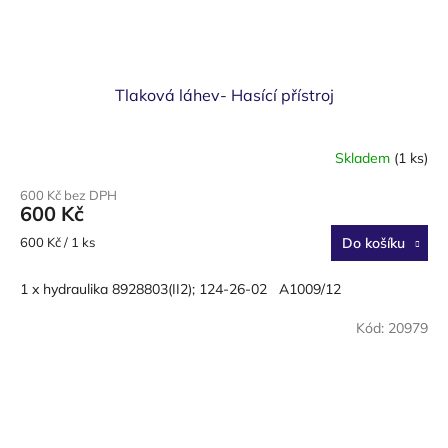
Tlaková láhev- Hasící přístroj
Skladem
(1 ks)
600 Kč bez DPH
600 Kč
Měrná
600 Kč / 1 ks
Do košíku
cena:
1 x hydraulika 8928803(II2); 124-26-02 A1009/12
Kód:
20979