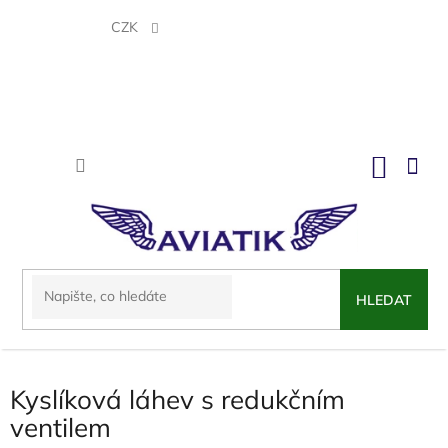
Přejít
na
CZK
obsah
NÁKU
KOŠÍK
HLEDAT
Kyslíková láhev s redukčním
ventilem