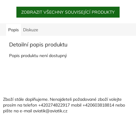
ZOBRAZIT VŠECHNY SOUVISEJÍCÍ PRODUKTY
Popis
Diskuze
Detailní popis produktu
Popis produktu není dostupný
Z
á
p
a
Zboží stále doplňujeme. Nenajdeteli požadované zboží volejte
t
prosím na telefon +420274822917 mobil +420603818814 nebo
pište na e-mail aviatik@aviatik.cz
í