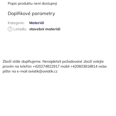
Popis produktu není dostupný
Doplňkové parametry
Kategorie
:
Materiál
?
Letadlo
:
stavební materiál
Z
á
p
a
Zboží stále doplňujeme. Nenajdeteli požadované zboží volejte
t
prosím na telefon +420274822917 mobil +420603818814 nebo
pište na e-mail aviatik@aviatik.cz
í