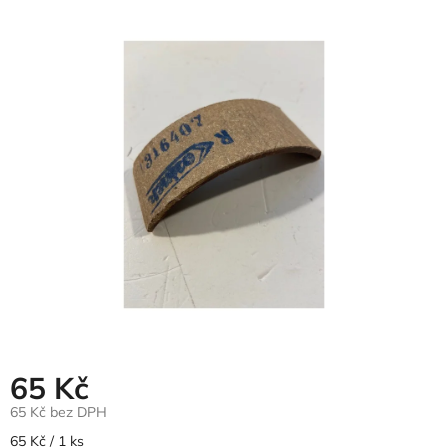
hodnocení
produktu
je
0,0
z
5
hvězdiček.
65 Kč
65 Kč bez DPH
Měrná
65 Kč / 1 ks