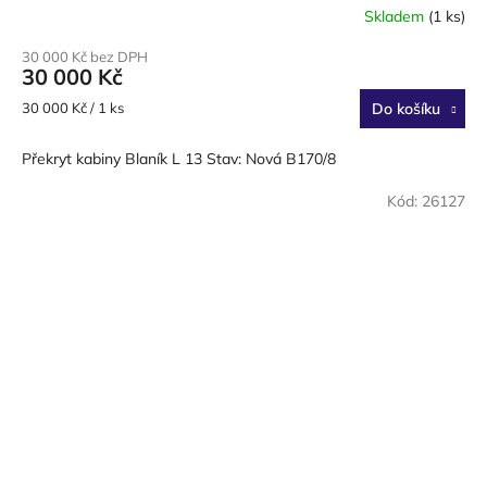
Skladem
(1 ks)
30 000 Kč bez DPH
30 000 Kč
Měrná
30 000 Kč / 1 ks
Do košíku
cena:
Překryt kabiny Blaník L 13 Stav: Nová B170/8
Kód:
26127