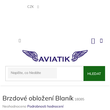
Přejít
na
CZK
obsah
NÁKU
KOŠÍK
HLEDAT
Brzdové obložení Blaník
18085
Průměrné
Neohodnoceno
Podrobnosti hodnocení