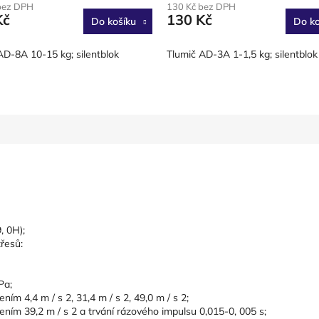
bez DPH
130 Kč bez DPH
Kč
130 Kč
Do košíku
Do ko
AD-8A 10-15 kg; silentblok
Tlumič AD-3A 1-1,5 kg; silentblo
, 0H);
řesů:
Pa;
ním 4,4 m / s 2, 31,4 m / s 2, 49,0 m / s 2;
ením 39,2 m / s 2 a trvání rázového impulsu 0,015-0, 005 s;