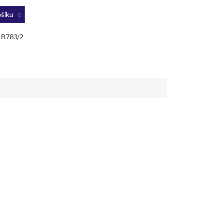
šíku
k B783/2