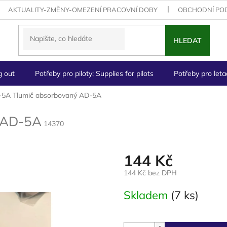
AKTUALITY-ZMĚNY-OMEZENÍ PRACOVNÍ DOBY
OBCHODNÍ PO
HLEDAT
g out
Potřeby pro piloty; Supplies for pilots
Potřeby pro letad
5A Tlumič absorbovaný
AD-5A
AD-5A
14370
144 Kč
144 Kč bez DPH
Měrná
Skladem
(7 ks)
cena: