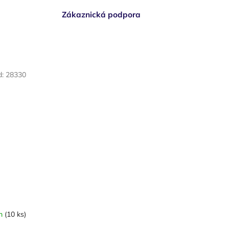
Zákaznická podpora
d:
28330
em
(10 ks)