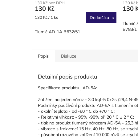
130 Kč bez DPH
130 Kč 
130 Kč
130 
Měrná
130 Kč / 1 ks
Do košíku
cena:
Tlumič 
B783/1
Tlumič AD-1A B632/51
Popis
Diskuze
Detailní popis produktu
Specifikace produktu j AD-5A:
Zatížení na jeden náraz - 3,0 kgf-5 0kGs (29,4 N-49
Podmínky používání produktu AD-5A s tlumením ot
- okolní teplota - od -60 ° C do +70 ° C;
- Relativní vlhkost: - 95% -98% při 20 ° C ± 2 ° C;
- tlak na produkt tlumený nárazem AD-5A - 25,3 h
- vibrace s frekvencí 15 Hz, 40 Hz, 80 Hz, se zrychle
- působení rázového zatížení 10 000 rázů se zrychl