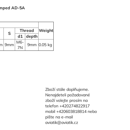
amped AD-5A
Thread
Weight
S
d1
depth
M6-
m
9mm
9mm
0.05 kg
7N
Zboží stále doplňujeme.
Nenajdeteli požadované
zboží volejte prosím na
telefon +420274822917
mobil +420603818814 nebo
pište na e-mail
aviatik@aviatik.cz