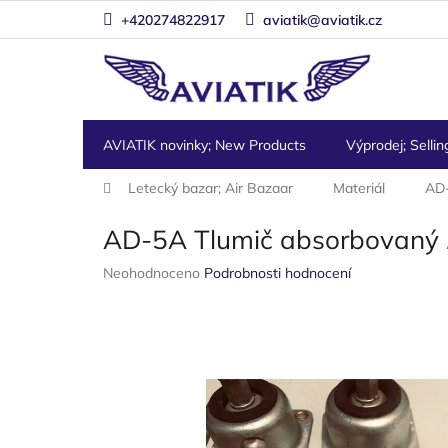
Přejít
+420274822917
aviatik@aviatik.cz
na
obsah
AVIATIK novinky; New Products
Výprodej; Sellin
Domů
Letecký bazar; Air Bazaar
Materiál
AD-
AD-5A Tlumič absorbovaný
Průměrné
Neohodnoceno
Podrobnosti hodnocení
hodnocení
produktu
je
0,0
z
5
hvězdiček.