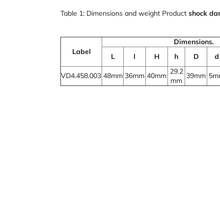
Table 1: Dimensions and weight Product
shock d
Dimensions.
Label
L
l
H
h
D
d
29.2
VD4.458.003
48mm
36mm
40mm
39mm
5m
mm
Z
á
p
a
t
í