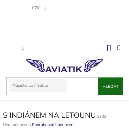
Přejít
na
CZK
obsah
NÁKU
KOŠÍK
HLEDAT
S INDIÁNEM NA LETOUNU
3302
Průměrné
Neohodnoceno
Podrobnosti hodnocení