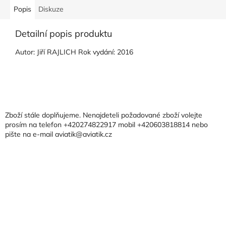
Popis
Diskuze
Detailní popis produktu
Autor: Jiří RAJLICH Rok vydání: 2016
Z
á
p
a
Zboží stále doplňujeme. Nenajdeteli požadované zboží volejte
t
prosím na telefon +420274822917 mobil +420603818814 nebo
pište na e-mail aviatik@aviatik.cz
í