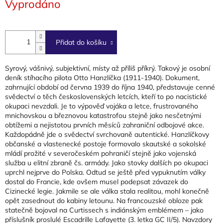
Vyprodáno
cena:
Přidat do košíku
Syrový, vášnivý, subjektivní, místy až příliš příkrý. Takový je osobní
deník stíhacího pilota Otto Hanzlíčka (1911-1940). Dokument,
zahrnující období od června 1939 do října 1940, představuje cenné
svědectví o těch československých letcích, kteří to po nacistické
okupaci nevzdali. Je to výpověď vojáka a letce, frustrovaného
mnichovskou a březnovou katastrofou stejně jako nesčetnými
obtížemi a nejistotou prvních měsíců zahraniční odbojové akce.
Každopádně jde o svědectví svrchovaně autentické. Hanzlíčkovy
občanské a vlastenecké postoje formovalo skautské a sokolské
mládí prožité v severočeském pohraničí stejně jako vojenská
služba u elitní zbraně čs. armády. Jako stovky dalších po okupaci
uprchl nejprve do Polska. Odtud se ještě před vypuknutím války
dostal do Francie, kde ovšem musel podepsat závazek do
Cizinecké legie. Jakmile se ale válka stala realitou, mohl konečně
opět zasednout do kabiny letounu. Na francouzské obloze pak
statečně bojoval na Curtissech s indiánským emblémem – jako
příslušník proslulé Escadrille Lafayette (3. letka GC II/5). Navzdory