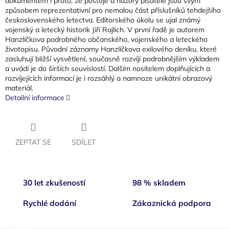
dokumentem i proto, že postoje a názory pisatele jsou svým
způsobem reprezentativní pro nemalou část příslušníků tehdejšího
československého letectva. Editorského úkolu se ujal známý
vojenský a letecký historik Jiří Rajlich. V první řadě je autorem
Hanzlíčkova podrobného občanského, vojenského a leteckého
životopisu. Původní záznamy Hanzlíčkova exilového deníku, které
zasluhují bližší vysvětlení, současně rozvíjí podrobnějším výkladem
a uvádí je do širších souvislostí. Dalším nositelem doplňujících a
rozvíjejících informací je i rozsáhlý a namnoze unikátní obrazový
materiál.
Detailní informace
ZEPTAT SE
SDÍLET
30 let zkušeností
98 % skladem
Rychlé dodání
Zákaznická podpora