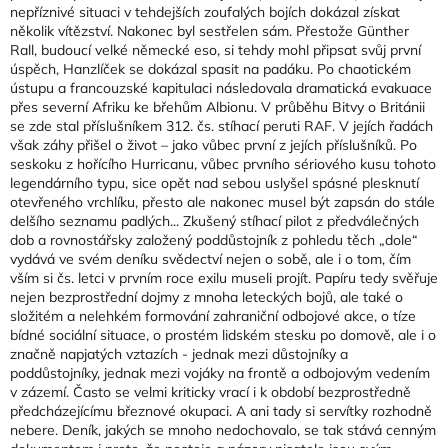
nepříznivé situaci v tehdejších zoufalých bojích dokázal získat
několik vítězství. Nakonec byl sestřelen sám. Přestože Günther
Rall, budoucí velké německé eso, si tehdy mohl připsat svůj první
úspěch, Hanzlíček se dokázal spasit na padáku. Po chaotickém
ústupu a francouzské kapitulaci následovala dramatická evakuace
přes severní Afriku ke břehům Albionu. V průběhu Bitvy o Británii
se zde stal příslušníkem 312. čs. stíhací peruti RAF. V jejích řadách
však záhy přišel o život – jako vůbec první z jejích příslušníků. Po
seskoku z hořícího Hurricanu, vůbec prvního sériového kusu tohoto
legendárního typu, sice opět nad sebou uslyšel spásné plesknutí
otevřeného vrchlíku, přesto ale nakonec musel být zapsán do stále
delšího seznamu padlých... Zkušený stíhací pilot z předválečných
dob a rovnostářsky založený poddůstojník z pohledu těch „dole“
vydává ve svém deníku svědectví nejen o sobě, ale i o tom, čím
vším si čs. letci v prvním roce exilu museli projít. Papíru tedy svěřuje
nejen bezprostřední dojmy z mnoha leteckých bojů, ale také o
složitém a nelehkém formování zahraniční odbojové akce, o tíze
bídné sociální situace, o prostém lidském stesku po domově, ale i o
značně napjatých vztazích - jednak mezi důstojníky a
poddůstojníky, jednak mezi vojáky na frontě a odbojovým vedením
v zázemí. Často se velmi kriticky vrací i k období bezprostředně
předcházejícímu březnové okupaci. A ani tady si servítky rozhodně
nebere. Deník, jakých se mnoho nedochovalo, se tak stává cenným