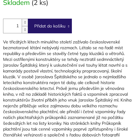
Skladem
(2 ks)
cena:
Přidat do košíku
Ve třicátých létech minulého století zažívalo československé
bezmotorové létání nebývalý rozmach. Létalo se na řadě míst
republiky a především se stavěly četné typy kluzáků a větroňů.
Mezi ostřílenými konstruktéry se tehdy neztratil sedmnáctiletý
Jaroslav Špitálský, který k uskutečnění své touhy létat navrhl a s
kamarády postavil vlastní, technologicky propracovaný, školní
kluzák. V osobě Jaroslava Špitálského se jednalo o nejmladšího
leteckého konstruktéra nejen té doby, ale celkově historie
československého letectví. Právě jemu především je věnována
kniha, v níž na základě historických faktů a vzpomínek zpracoval
konstruktérův životní příběh jeho vnuk Jaroslav Špitálský ml. Kniha
nejenže přibližuje velice zajímavou dobu velkého rozmachu
československého plachtění, ale přináší i četné vzpomínky řady
našich plachtařských průkopníků zaznamenané již na počátku
šedesátých let na listy kroniky. Na stránkách knihy Průkopník
plachtění jsou tak cenné vzpomínky poprvé zpřístupněny i široké
čtenářské veřejnosti a společně s řadou dobových fotografií