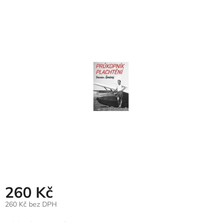
hodnocení
produktu
je
0,0
z
5
hvězdiček.
260 Kč
260 Kč bez DPH
Měrná