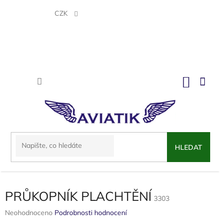
Přejít
na
CZK
obsah
NÁKU
KOŠÍK
HLEDAT
PRŮKOPNÍK PLACHTĚNÍ
3303
Průměrné
Neohodnoceno
Podrobnosti hodnocení