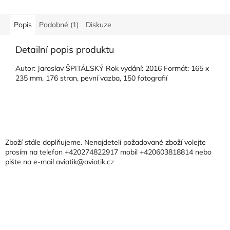
Popis
Podobné (1)
Diskuze
Detailní popis produktu
Autor: Jaroslav ŠPITÁLSKÝ Rok vydání: 2016 Formát: 165 x
235 mm, 176 stran, pevní vazba, 150 fotografií
Z
á
p
a
Zboží stále doplňujeme. Nenajdeteli požadované zboží volejte
t
prosím na telefon +420274822917 mobil +420603818814 nebo
pište na e-mail aviatik@aviatik.cz
í