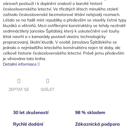
zároveň poslouží i k doplnění znalostí o barvité historii
československého letectví. Ve třicátých létech minulého století
zažívalo československé bezmotorové létání nebývalý rozmach.
Létalo se na řadě míst republiky a především se stavěly četné typy
kluzáků a větroňů. Mezi ostřílenými konstruktéry se tehdy neztratil
sedmnáctiletý Jaroslav Špitálský, který k uskutečnění své touhy
létat navrhl a s kamarády postavil vlastní, technologicky
propracovaný, školní kluzák. V osobě Jaroslava Špitálského se
jednalo o nejmladšího leteckého konstruktéra nejen té doby, ale
celkově historie československého letectví. Právě jemu především
je věnována tato kniha.
Detailní informace
ZEPTAT SE
SDÍLET
30 let zkušeností
98 % skladem
Rychlé dodání
Zákaznická podpora