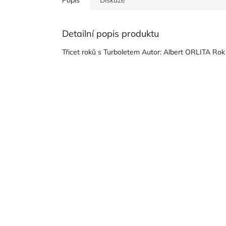
Detailní popis produktu
Třicet roků s Turboletem Autor: Albert ORLITA Rok
Z
á
p
a
t
í