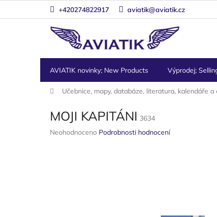
Přejít
+420274822917
aviatik@aviatik.cz
na
obsah
AVIATIK novinky; New Products
Výprodej; Sellin
Domů
Učebnice, mapy, databáze, literatura, kalendáře a
MOJI KAPITÁNI
3634
Průměrné
Neohodnoceno
Podrobnosti hodnocení
hodnocení
produktu
je
0,0
z
5
hvězdiček.