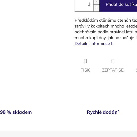
Přidat do košíku
Předkládám ctěnému čtenáři text,
strávil v kokpitech mnoha letade
odehrávala podle pravidel letu p
mnoha kapitány, jak naznačuje ti
Detailní informace
TISK
ZEPTAT SE
98 % skladem
Rychlé dodání