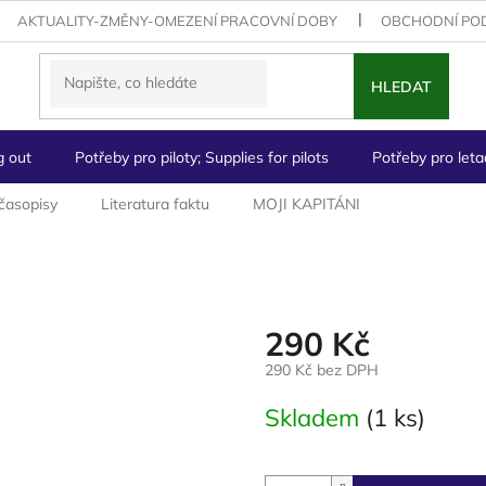
AKTUALITY-ZMĚNY-OMEZENÍ PRACOVNÍ DOBY
OBCHODNÍ PO
HLEDAT
g out
Potřeby pro piloty; Supplies for pilots
Potřeby pro letad
 časopisy
Literatura faktu
MOJI KAPITÁNI
290 Kč
290 Kč bez DPH
Měrná
Skladem
(1 ks)
cena: