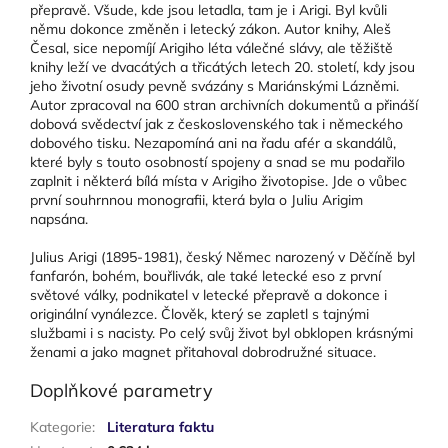
přepravě. Všude, kde jsou letadla, tam je i Arigi. Byl kvůli
němu dokonce změněn i letecký zákon. Autor knihy, Aleš
Česal, sice nepomíjí Arigiho léta válečné slávy, ale těžiště
knihy leží ve dvacátých a třicátých letech 20. století, kdy jsou
jeho životní osudy pevně svázány s Mariánskými Lázněmi.
Autor zpracoval na 600 stran archivních dokumentů a přináší
dobová svědectví jak z československého tak i německého
dobového tisku. Nezapomíná ani na řadu afér a skandálů,
které byly s touto osobností spojeny a snad se mu podařilo
zaplnit i některá bílá místa v Arigiho životopise. Jde o vůbec
první souhrnnou monografii, která byla o Juliu Arigim
napsána.
Julius Arigi (1895-1981), český Němec narozený v Děčíně byl
fanfarón, bohém, bouřlivák, ale také letecké eso z první
světové války, podnikatel v letecké přepravě a dokonce i
originální vynálezce. Člověk, který se zapletl s tajnými
službami i s nacisty. Po celý svůj život byl obklopen krásnými
ženami a jako magnet přitahoval dobrodružné situace.
Doplňkové parametry
Kategorie
:
Literatura faktu