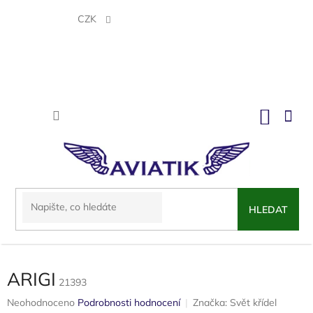
Přejít
na
CZK
obsah
NÁKU
KOŠÍK
HLEDAT
ARIGI
21393
Průměrné
Neohodnoceno
Podrobnosti hodnocení
Značka:
Svět křídel