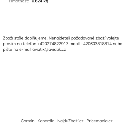
Hmotnost
:
0.624 kg
Z
á
p
a
Zboží stále doplňujeme. Nenajdeteli požadované zboží volejte
t
prosím na telefon +420274822917 mobil +420603818814 nebo
pište na e-mail aviatik@aviatik.cz
í
Garmin
Kanardia
NajduZboží.cz
Pricemania.cz