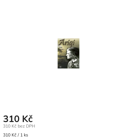
hodnocení
produktu
je
0,0
z
5
hvězdiček.
310 Kč
310 Kč bez DPH
Měrná
310 Kč / 1 ks