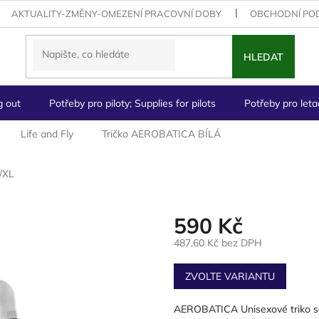
AKTUALITY-ZMĚNY-OMEZENÍ PRACOVNÍ DOBY
OBCHODNÍ PO
HLEDAT
g out
Potřeby pro piloty; Supplies for pilots
Potřeby pro letad
Life and Fly
Tričko AEROBATICA BÍLÁ
/XL
590 Kč
487,60 Kč bez DPH
Měrná
cena:
ZVOLTE VARIANTU
AEROBATICA Unisexové triko se