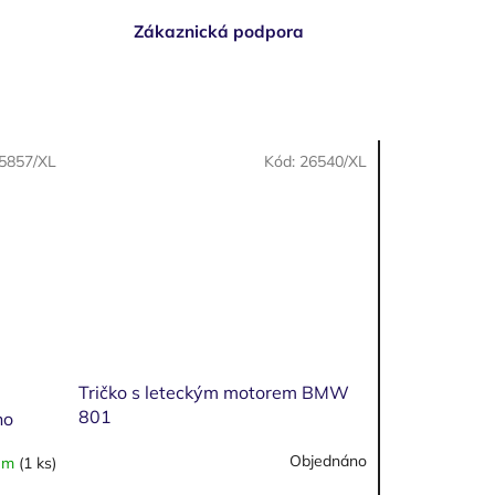
Zákaznická podpora
5857/XL
Kód:
26540/XL
Tričko s leteckým motorem BMW
801
no
Objednáno
em
(1 ks)