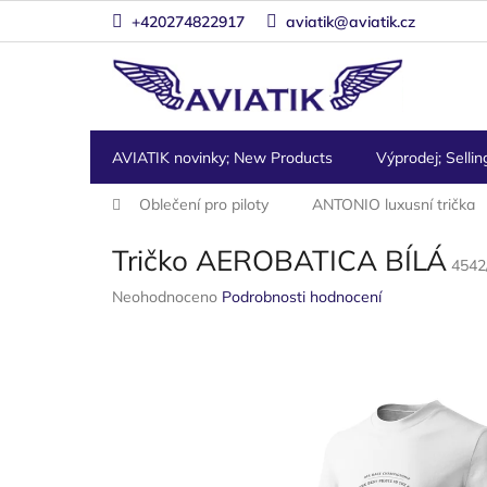
Přejít
+420274822917
aviatik@aviatik.cz
na
obsah
AVIATIK novinky; New Products
Výprodej; Sellin
Domů
Oblečení pro piloty
ANTONIO luxusní trička
Tričko AEROBATICA BÍLÁ
4542
Průměrné
Neohodnoceno
Podrobnosti hodnocení
hodnocení
produktu
je
0,0
z
5
hvězdiček.