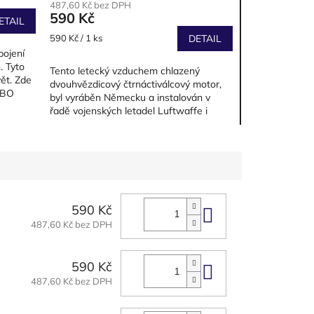
487,60 Kč bez DPH
590 Kč
ETAIL
Měrná
590 Kč / 1 ks
DETAIL
cena:
pojení
. Tyto
Tento letecký vzduchem chlazený
ět. Zde
dvouhvězdicový čtrnáctiválcový motor,
RBO
byl vyráběn Německu a instalován v
řadě vojenských letadel Luftwaffe i
během druhé světové války.
590 Kč
Do košíku
487,60 Kč bez DPH
590 Kč
Do košíku
487,60 Kč bez DPH