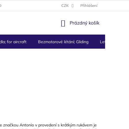
DMÍNKY
PODMÍNKY OCHRANY OSOBNÍCH ÚDAJŮ
CZK
Přihlášení
NÁKUPNÍ
Prázdný košík
KOŠÍK
la; for aircraft
Bezmotorové létání; Gliding
Letecké přístro
 značkou Antonio v provedení s krátkým rukávem je