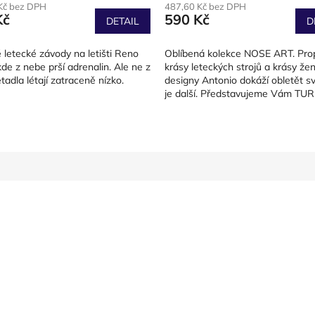
Kč bez DPH
487,60 Kč bez DPH
Kč
590 Kč
DETAIL
D
é letecké závody na letišti Reno
Oblíbená kolekce NOSE ART. Pro
de z nebe prší adrenalin. Ale ne z
krásy leteckých strojů a krásy žen
etadla létají zatraceně nízko.
designy Antonio dokáží obletět sv
je další. Představujeme Vám TU
PROPELLER.