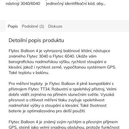
nástroji 3040/6040 Jedinečný identifikační kód, aby...
Popis
Podobné (1)
Diskuze
Detailní popis produktu
Flytec Balloon 4 je vyhrazený balónové létání, nástupce
známého Flytec 3040 a Flytec 6040. Ukáže vám
barografickou nadmořskou výšku, rychlost stoupání a
klesání, jakož i rychlost země, vypočítanou systémem GPS.
Také teplotu v balónu.
Pro měření teploty je Flytec Balloon 4 plně kompatibilní s
přístrojem Flytec TT34.
Robustní a spolehlivý přístroj, Velmi
dobře vidět zejména na přímém slunečním světle.
Vysoká
přesnost a citlivost měření tlaku zvyšuje spolehlivost
nadmořské výšky a stoupání a klesání.
Také životnost
baterie je optimalizována pro delší použití.
Flytec Balloon 4 je známý svým rychlým a přesným příjmem
GPS, stejně jako velmi snadnou obsluhou, protože funkčnost