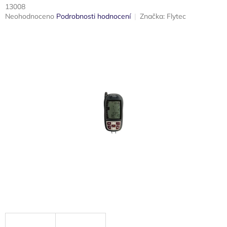
13008
Průměrné
Neohodnoceno
Podrobnosti hodnocení
Značka:
Flytec
hodnocení
produktu
je
0,0
z
5
hvězdiček.