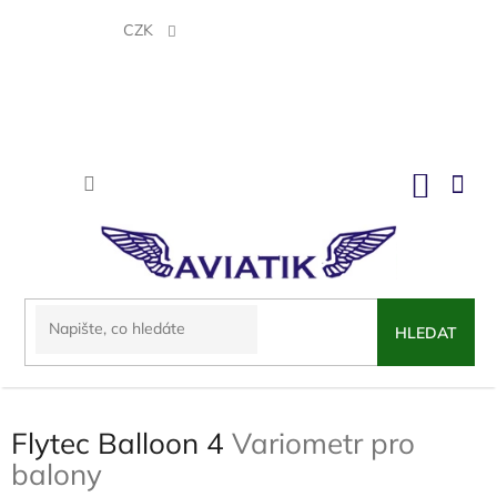
Přejít
na
CZK
obsah
NÁKU
KOŠÍK
HLEDAT
Flytec Balloon 4
Variometr pro
balony