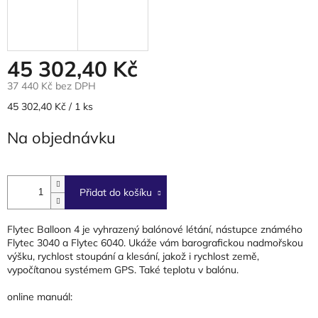
45 302,40 Kč
37 440 Kč bez DPH
Měrná
45 302,40 Kč / 1 ks
cena:
Na objednávku
Přidat do košíku
Flytec Balloon 4 je vyhrazený balónové létání, nástupce známého
Flytec 3040 a Flytec 6040. Ukáže vám barografickou nadmořskou
výšku, rychlost stoupání a klesání, jakož i rychlost země,
vypočítanou systémem GPS. Také teplotu v balónu.
online manuál: