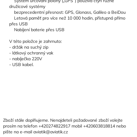
Systém určování polohy („GPS“) používá čtyři různé
družicové systémy
bezprecedentní přesnost: GPS, Glonass, Galileo a BeiDou
Letová paměť pro více než 10 000 hodin, přístupná přímo
přes USB
Nabíjení baterie přes USB
V této položce je zahrnuto:
- držák na suchý zip
- látkový ochranný vak
- nabíječka 220V
- USB kabel.
Z
á
p
a
Zboží stále doplňujeme. Nenajdeteli požadované zboží volejte
t
prosím na telefon +420274822917 mobil +420603818814 nebo
pište na e-mail aviatik@aviatik.cz
í