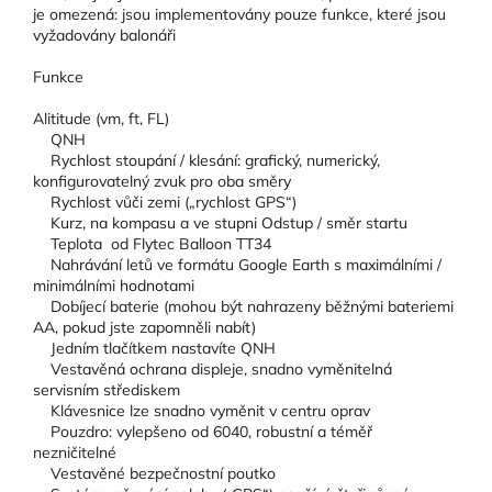
je omezená: jsou implementovány pouze funkce, které jsou
vyžadovány balonáři
Funkce
Alititude (vm, ft, FL)
QNH
Rychlost stoupání / klesání: grafický, numerický,
konfigurovatelný zvuk pro oba směry
Rychlost vůči zemi („rychlost GPS“)
Kurz, na kompasu a ve stupni Odstup / směr startu
Teplota od Flytec Balloon TT34
Nahrávání letů ve formátu Google Earth s maximálními /
minimálními hodnotami
Dobíjecí baterie (mohou být nahrazeny běžnými bateriemi
AA, pokud jste zapomněli nabít)
Jedním tlačítkem nastavíte QNH
Vestavěná ochrana displeje, snadno vyměnitelná
servisním střediskem
Klávesnice lze snadno vyměnit v centru oprav
Pouzdro: vylepšeno od 6040, robustní a téměř
nezničitelné
Vestavěné bezpečnostní poutko