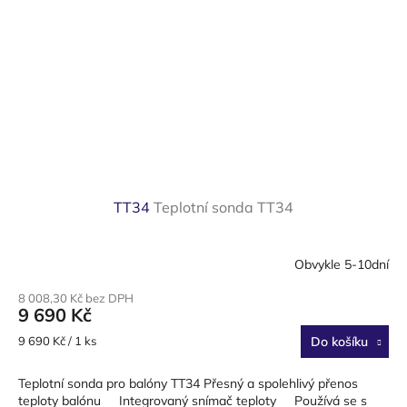
TT34
Teplotní sonda TT34
Obvykle 5-10dní
8 008,30 Kč bez DPH
9 690 Kč
Měrná
9 690 Kč / 1 ks
Do košíku
cena:
Teplotní sonda pro balóny TT34 Přesný a spolehlivý přenos
teploty balónu Integrovaný snímač teploty Používá se s