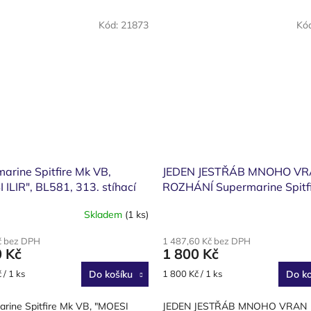
Kód:
21873
Kó
arine Spitfire Mk VB,
JEDEN JESTŘÁB MNOHO V
 ILIR", BL581, 313. stíhací
ROZHÁNÍ Supermarine Spitf
AF, pilot F/Lt Karel
VB, „RY-S“, BL 973, 313. stíh
Skladem
(1 ks)
kal
peruť, 25. dubna 1942, oper
Circus 137
č bez DPH
1 487,60 Kč bez DPH
0 Kč
1 800 Kč
Měrná
 / 1 ks
Do košíku
1 800 Kč / 1 ks
Do ko
cena:
rine Spitfire Mk VB, "MOESI
JEDEN JESTŘÁB MNOHO VRAN