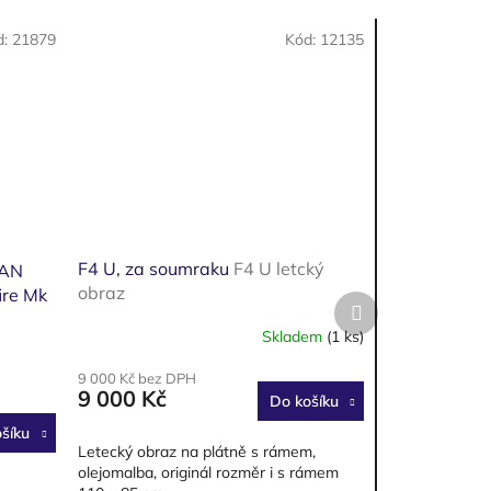
d:
21879
Kód:
12135
F4 U, za soumraku
F4 U letcký
RAN
obraz
ire Mk
Další
ací
produkt
Skladem
(1 ks)
ace
9 000 Kč bez DPH
9 000 Kč
Do košíku
šíku
Letecký obraz na plátně s rámem,
olejomalba, originál rozměr i s rámem