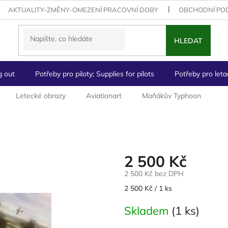
AKTUALITY-ZMĚNY-OMEZENÍ PRACOVNÍ DOBY
OBCHODNÍ PO
HLEDAT
g out
Potřeby pro piloty; Supplies for pilots
Potřeby pro letad
Letecké obrazy
Aviationart
Maňákův Typhoon
2 500 Kč
2 500 Kč bez DPH
Měrná
2 500 Kč / 1 ks
cena:
Skladem
(1 ks)