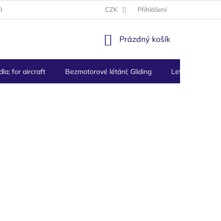
DMÍNKY
PODMÍNKY OCHRANY OSOBNÍCH ÚDAJŮ
CZK
Přihlášení
NÁKUPNÍ
Prázdný košík
KOŠÍK
la; for aircraft
Bezmotorové létání; Gliding
Letecké přístro