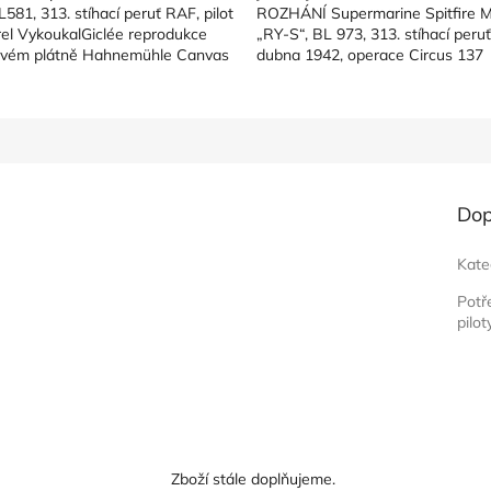
L581, 313. stíhací peruť RAF, pilot
ROZHÁNÍ Supermarine Spitfire 
rel VykoukalGiclée reprodukce
„RY-S“, BL 973, 313. stíhací peruť
ovém plátně Hahnemühle Canvas
dubna 1942, operace Circus 137
Giclée reprodukce na tiskovém...
Dop
Kate
Potř
pilot
Zboží stále doplňujeme.