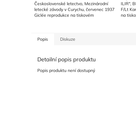
Československé letectvo, Mezinárodní
ILIR", B
letecké závody v Curychu, červenec 1937
F/Lt Ka
Giclée reprodukce na tiskovém
na tisk
plátně Hahnemühle...
80x...
Popis
Diskuze
Detailní popis produktu
Popis produktu není dostupný
Z
á
p
a
t