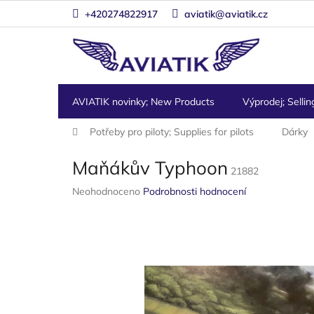
Přejít
+420274822917
aviatik@aviatik.cz
na
obsah
AVIATIK novinky; New Products
Výprodej; Sellin
Domů
Potřeby pro piloty; Supplies for pilots
Dárky
Maňákův Typhoon
21882
Průměrné
Neohodnoceno
Podrobnosti hodnocení
hodnocení
produktu
je
0,0
z
5
hvězdiček.