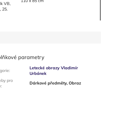
110 x 85 cm
Mk VB,
, 25.
lňkové parametry
Letecké obrazy Vladimír
gorie
:
Urbánek
eby pro
Dárkové předměty, Obraz
y
: