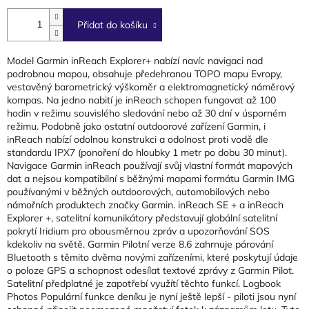
cena:
Přidat do košíku
Model Garmin inReach Explorer+ nabízí navíc navigaci nad
podrobnou mapou, obsahuje předehranou TOPO mapu Evropy,
vestavěný barometrický výškoměr a elektromagnetický náměrový
kompas. Na jedno nabití je inReach schopen fungovat až 100
hodin v režimu souvislého sledování nebo až 30 dní v úsporném
režimu. Podobně jako ostatní outdoorové zařízení Garmin, i
inReach nabízí odolnou konstrukci a odolnost proti vodě dle
standardu IPX7 (ponoření do hloubky 1 metr po dobu 30 minut).
Navigace Garmin inReach používají svůj vlastní formát mapových
dat a nejsou kompatibilní s běžnými mapami formátu Garmin IMG
používanými v běžných outdoorových, automobilových nebo
námořních produktech značky Garmin. inReach SE + a inReach
Explorer +, satelitní komunikátory představují globální satelitní
pokrytí Iridium pro obousměrnou zpráv a upozorňování SOS
kdekoliv na světě. Garmin Pilotní verze 8.6 zahrnuje párování
Bluetooth s těmito dvěma novými zařízeními, které poskytují údaje
o poloze GPS a schopnost odesílat textové zprávy z Garmin Pilot.
Satelitní předplatné je zapotřebí využítí těchto funkcí. Logbook
Photos Populární funkce deníku je nyní ještě lepší - piloti jsou nyní