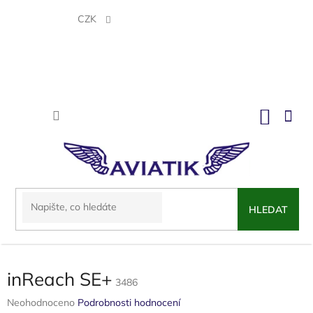
Přejít
na
CZK
obsah
NÁKU
KOŠÍK
HLEDAT
inReach SE+
3486
Průměrné
Neohodnoceno
Podrobnosti hodnocení