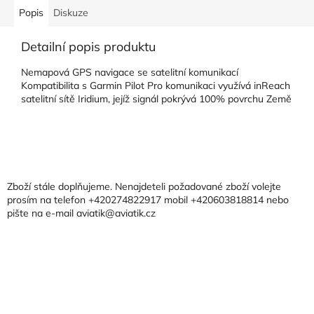
Popis
Diskuze
Detailní popis produktu
Nemapová GPS navigace se satelitní komunikací
Kompatibilita s Garmin Pilot Pro komunikaci využívá inReach
satelitní sítě Iridium, jejíž signál pokrývá 100% povrchu Země
Z
á
p
a
Zboží stále doplňujeme. Nenajdeteli požadované zboží volejte
t
prosím na telefon +420274822917 mobil +420603818814 nebo
pište na e-mail aviatik@aviatik.cz
í