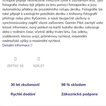
schopné připojit neomezené množství fotek k záznamům letu. Tyto
fotografie mohou být přijata za letu pomocí fotoaparátu a jsou
automaticky přidány do prozatímního vstupu deníku. Fotografie lze
také připojit k existujícím položkám deníku z knihovny fotografií
přístroje nebo přes flyGarmin, a navíc bezpečně uloženy a
synchronizovány napříč všemi zařízeními. Garmin Pilot zachytí vaše
letové informace, nový pohled na kartě lodního deníku zobrazuje
data v reálném čase, včetně délky trvání letu, čas odletu,
vzdálenosti, kterou urazí, průměrnou rychlost, maximální
nadmořské výšky a maximální rychlost.
Detailní informace
ZEPTAT SE
SDÍLET
30 let zkušeností
98 % skladem
Rychlé dodání
Zákaznická podpora