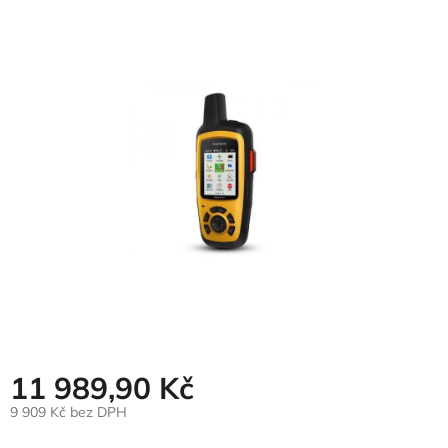
hodnocení
produktu
je
0,0
z
5
hvězdiček.
11 989,90 Kč
9 909 Kč bez DPH
Měrná