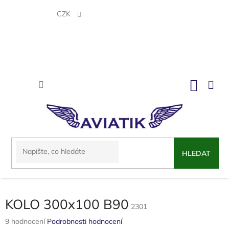
Přejít
na
CZK
obsah
NÁKU
KOŠÍK
HLEDAT
KOLO 300x100 B90
2301
Průměrné
9 hodnocení
Podrobnosti hodnocení