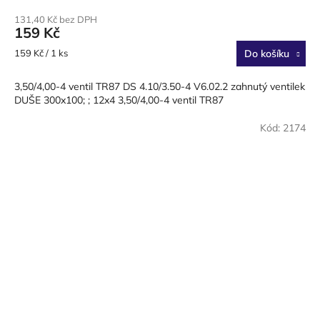
hodnocení
131,40 Kč bez DPH
produktu
159 Kč
je
4,0
Měrná
159 Kč / 1 ks
Do košíku
z
cena:
5
3,50/4,00-4 ventil TR87 DS 4.10/3.50-4 V6.02.2 zahnutý ventilek
hvězdiček.
DUŠE 300x100; ; 12x4 3,50/4,00-4 ventil TR87
Kód:
2174