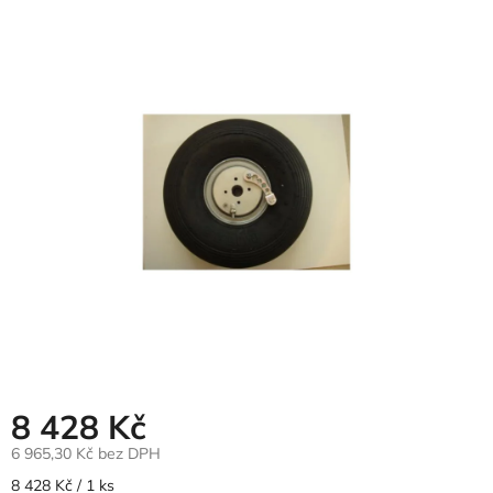
hodnocení
produktu
je
2,1
z
5
hvězdiček.
8 428 Kč
6 965,30 Kč bez DPH
Měrná
8 428 Kč / 1 ks