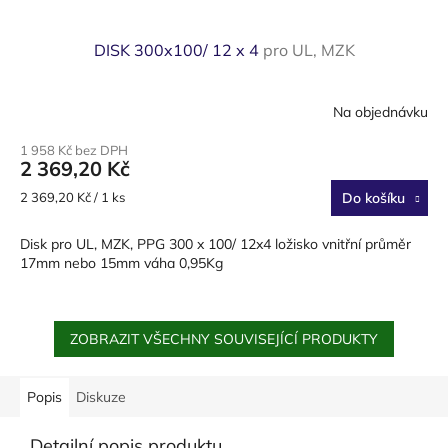
DISK 300x100/ 12 x 4
pro UL, MZK
Na objednávku
1 958 Kč bez DPH
2 369,20 Kč
Měrná
2 369,20 Kč / 1 ks
Do košíku
cena:
Disk pro UL, MZK, PPG 300 x 100/ 12x4 ložisko vnitřní průměr
17mm nebo 15mm váha 0,95Kg
ZOBRAZIT VŠECHNY SOUVISEJÍCÍ PRODUKTY
Popis
Diskuze
Detailní popis produktu