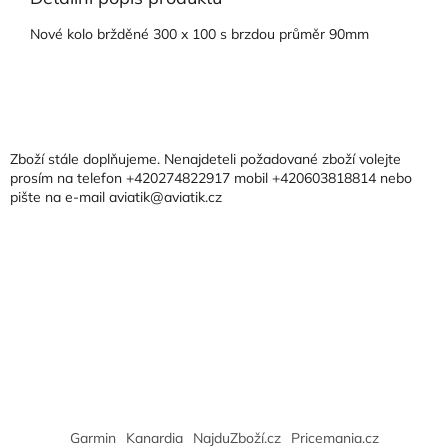
Nové kolo bržděné 300 x 100 s brzdou průměr 90mm
Z
á
p
a
Zboží stále doplňujeme. Nenajdeteli požadované zboží volejte
t
prosím na telefon +420274822917 mobil +420603818814 nebo
pište na e-mail aviatik@aviatik.cz
í
Garmin
Kanardia
NajduZboží.cz
Pricemania.cz