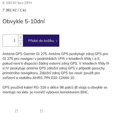
6 100 Kč bez DPH
Měrná
7 381 Kč / 1 ks
cena:
Obvykle 5-10dní
Přidat do košíku
Anténa GPS Garmin GI 275. Anténa GPS poskytuje zdroj GPS pro
GI 275 pro navigaci v podmínkách VFR v letadlech třídy I a II,
pokud není k dispozici žádný externí zdroj GPS. V letadlech třídy III
a IV poskytuje anténa GPS záložní zdroj GPS v případě poruchy
primárního navigátoru. Záložní zdroj GPS lze navíc použít pro
seřízení a stabilitu AHRS. P/N 010-12444-10
GPS používá kabel RG-316 o délce 96 palců (8 stop) a obvykle se
montuje na sklo. Je rovněž vybaven konektorem BNC.