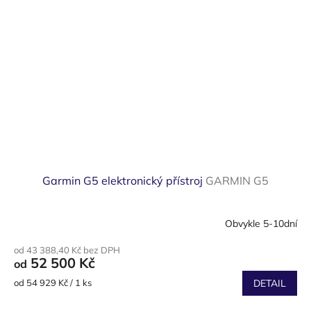
Garmin G5 elektronický přístroj
GARMIN G5
Obvykle 5-10dní
Průměrné
hodnocení
od 43 388,40 Kč bez DPH
produktu
52 500 Kč
od
je
3,5
Měrná
od 54 929 Kč / 1 ks
DETAIL
z
cena:
5