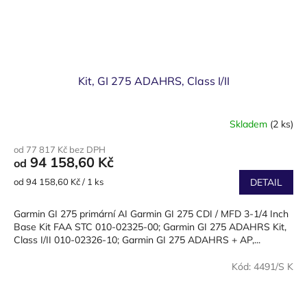
Kit, GI 275 ADAHRS, Class I/II
Skladem
(2 ks)
od 77 817 Kč bez DPH
94 158,60 Kč
od
Měrná
od 94 158,60 Kč / 1 ks
DETAIL
cena:
Garmin GI 275 primární AI Garmin GI 275 CDI / MFD 3-1/4 Inch
Base Kit FAA STC 010-02325-00; Garmin GI 275 ADAHRS Kit,
Class I/II 010-02326-10; Garmin GI 275 ADAHRS + AP,...
Kód:
4491/S K