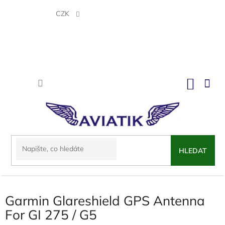
Přejít
na
CZK
obsah
NÁKU
KOŠÍK
HLEDAT
Garmin Glareshield GPS Antenna
For GI 275 / G5