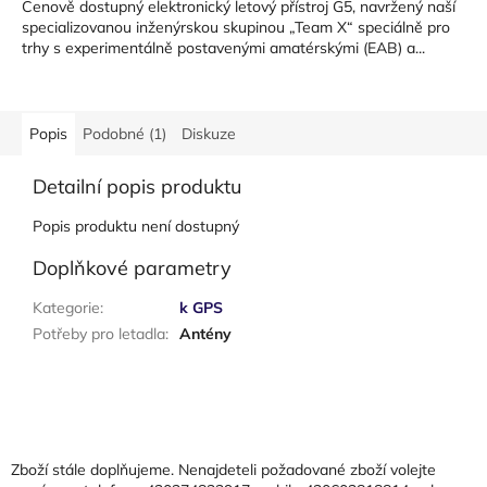
Cenově dostupný elektronický letový přístroj G5, navržený naší
hvězdiček.
specializovanou inženýrskou skupinou „Team X“ speciálně pro
trhy s experimentálně postavenými amatérskými (EAB) a...
Popis
Podobné (1)
Diskuze
Detailní popis produktu
Popis produktu není dostupný
Doplňkové parametry
Kategorie
:
k GPS
Potřeby pro letadla
:
Antény
Z
á
p
a
Zboží stále doplňujeme. Nenajdeteli požadované zboží volejte