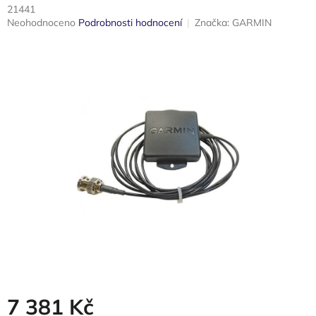
21441
Průměrné
Neohodnoceno
Podrobnosti hodnocení
Značka:
GARMIN
hodnocení
produktu
je
0,0
z
5
hvězdiček.
7 381 Kč