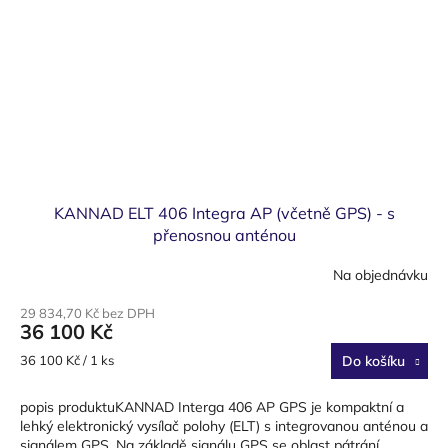
KANNAD ELT 406 Integra AP (včetně GPS) - s
přenosnou anténou
Na objednávku
29 834,70 Kč bez DPH
36 100 Kč
Měrná
36 100 Kč / 1 ks
Do košíku
cena:
popis produktuKANNAD Interga 406 AP GPS je kompaktní a
lehký elektronický vysílač polohy (ELT) s integrovanou anténou a
signálem GPS. Na základě signálu GPS se oblast pátrání...