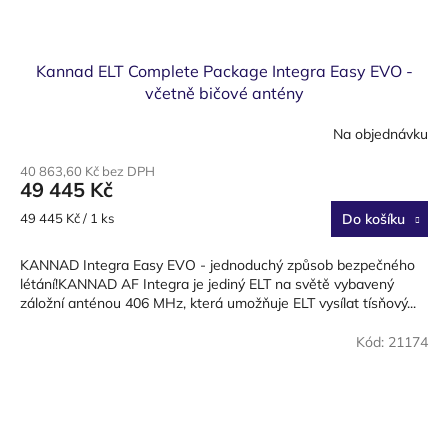
Kannad ELT Complete Package Integra Easy EVO -
včetně bičové antény
Na objednávku
40 863,60 Kč bez DPH
49 445 Kč
Měrná
49 445 Kč / 1 ks
Do košíku
cena:
KANNAD Integra Easy EVO - jednoduchý způsob bezpečného
létání!KANNAD AF Integra je jediný ELT na světě vybavený
záložní anténou 406 MHz, která umožňuje ELT vysílat tísňový...
Kód:
21174