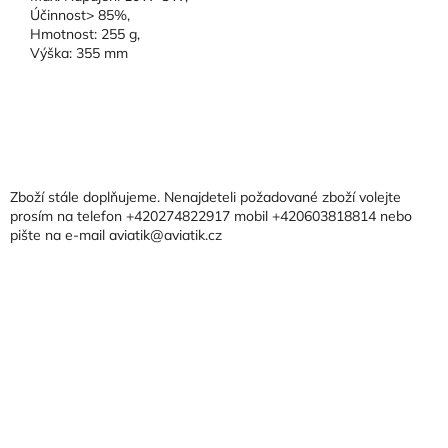
Účinnost> 85%,
Hmotnost: 255 g,
Výška: 355 mm
Z
á
p
a
Zboží stále doplňujeme. Nenajdeteli požadované zboží volejte
t
prosím na telefon +420274822917 mobil +420603818814 nebo
pište na e-mail aviatik@aviatik.cz
í