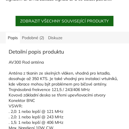
ZOBRAZIT VŠECHNY SOUVISEJÍCÍ PRODUKTY
Popis
Podobné (2)
Diskuze
Detailní popis produktu
AV300 Rod anténa
Anténa z tkanin ze skelných vláken, vhodná pro letadla,
dosahuje až 350 KTS. Je také vhodný pro instalaci vrtulníků,
kde vibrace mohou být problémem pro bičové antény.
Trojnásobná frekvence 121,5 / 243/406 MHz
Kovová základní deska se třemi upevňovacími otvory
Konektor BNC
VSWR:
. 2,0: 1 nebo lepší @ 121 MHz
. 2,0: 1 nebo lepší @ 243 MHz
. 1,5: 1 nebo lepší @ 406 MHz
Max. Napájení 10W CW,