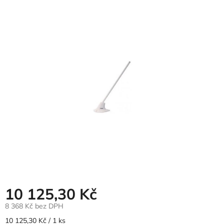
hodnocení
produktu
je
0,0
z
5
hvězdiček.
10 125,30 Kč
8 368 Kč bez DPH
Měrná
10 125,30 Kč / 1 ks