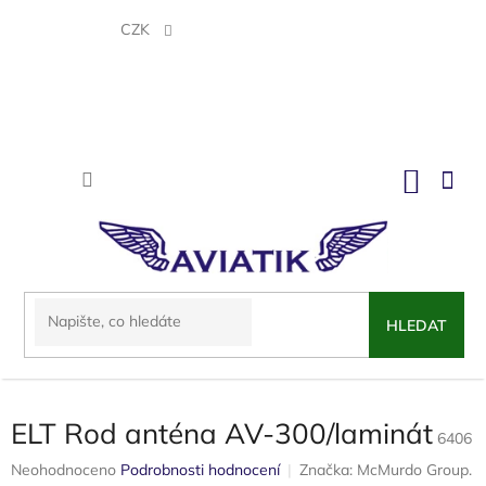
Přejít
na
CZK
obsah
NÁKU
KOŠÍK
HLEDAT
ELT Rod anténa AV-300/laminát
6406
Průměrné
Neohodnoceno
Podrobnosti hodnocení
Značka:
McMurdo Group.