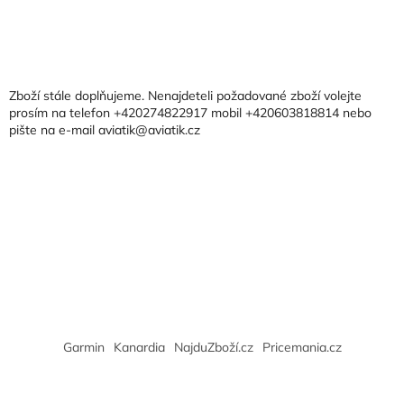
Z
á
p
a
Zboží stále doplňujeme. Nenajdeteli požadované zboží volejte
t
prosím na telefon +420274822917 mobil +420603818814 nebo
pište na e-mail aviatik@aviatik.cz
í
Garmin
Kanardia
NajduZboží.cz
Pricemania.cz