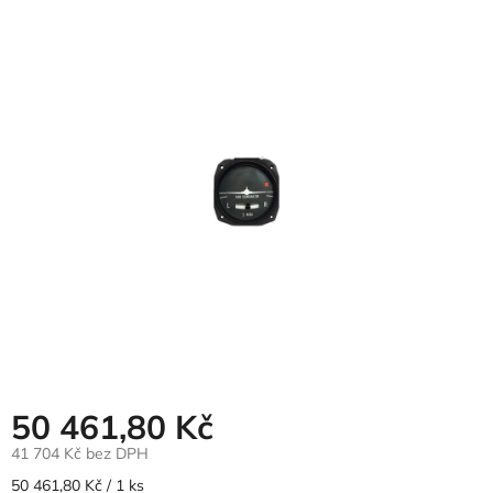
hodnocení
produktu
je
0,0
z
5
hvězdiček.
50 461,80 Kč
41 704 Kč bez DPH
Měrná
50 461,80 Kč / 1 ks