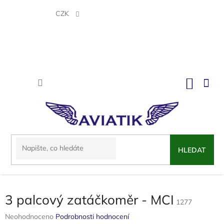
Přejít
na
CZK
obsah
NÁKU
KOŠÍK
HLEDAT
3 palcový zatáčkoměr - MCI
1277
Průměrné
Neohodnoceno
Podrobnosti hodnocení