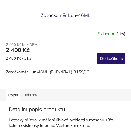
Zatačkoměr Lun-46ML
Skladem
(1 ks)
2 400 Kč bez DPH
2 400 Kč
Měrná
2 400 Kč / 1 ks
Do košíku
cena:
Zatačkoměr Lun-46ML (EUP-46ML) B159/10
Popis
Diskuze
Detailní popis produktu
Letecký přístroj k měření úhlové rychlosti v rozsahu ±3°/s
kolem svislé osy letounu. Včetně konektoru.