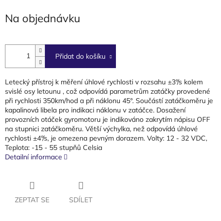
cena:
Na objednávku
Přidat do košíku
Letecký přístroj k měření úhlové rychlosti v rozsahu ±3°/s kolem
svislé osy letounu , což odpovídá parametrům zatáčky provedené
při rychlosti 350km/hod a při náklonu 45°. Součástí zatáčkoměru je
kapalinová libela pro indikaci náklonu v zatáčce. Dosažení
provozních otáček gyromotoru je indikováno zakrytím nápisu OFF
na stupnici zatáčkoměru. Větší výchylka, než odpovídá úhlové
rychlosti ±4°/s, je omezena pevným dorazem. Volty: 12 - 32 VDC,
Teplota: -15 - 55 stupňů Celsia
Detailní informace
ZEPTAT SE
SDÍLET