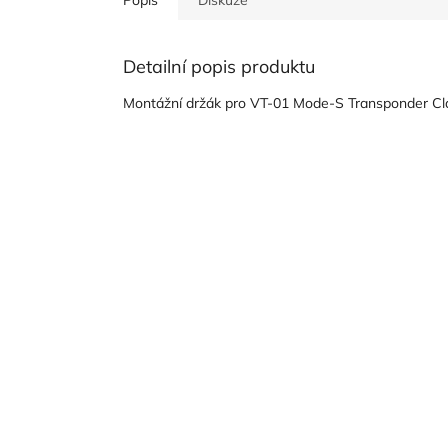
Detailní popis produktu
Montážní držák pro VT-01 Mode-S Transponder Cla
Z
á
p
a
t
í