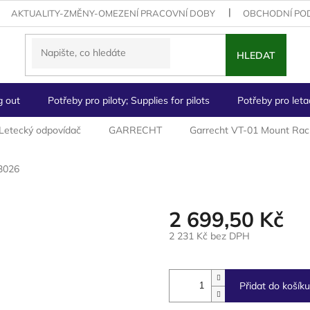
AKTUALITY-ZMĚNY-OMEZENÍ PRACOVNÍ DOBY
OBCHODNÍ PO
HLEDAT
g out
Potřeby pro piloty; Supplies for pilots
Potřeby pro letad
 Letecký odpovídač
GARRECHT
Garrecht VT-01 Mount Rac
3026
2 699,50 Kč
2 231 Kč bez DPH
Měrná
cena:
Přidat do košíku