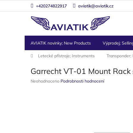
Přejít
+420274822917
aviatik@aviatik.cz
na
obsah
AVIATIK novinky; New Products
Výprodej; Sellin
Domů
Letecké přístroje; Instruments
Transponder;
Garrecht VT-01 Mount Rack
Průměrné
Neohodnoceno
Podrobnosti hodnocení
hodnocení
produktu
je
0,0
z
5
hvězdiček.