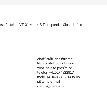
ss 2- ťelo a VT-01 Mode-S Transponder Class 1- ťelo
Zboží stále doplňujeme.
Nenajdeteli požadované
zboží volejte prosím na
telefon +420274822917
mobil +420603818814 nebo
pište na e-mail
aviatik@aviatik.cz