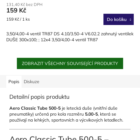
131,40 Kč bez DPH
produktu
159 Kč
je
4,0
Měrná
159 Kč / 1 ks
Do košíku
z
cena:
5
3,50/4,00-4 ventil TR87 DS 4.10/3.50-4 V6.02.2 zahnutý ventilek
hvězdiček.
DUŠE 300x100; ; 12x4 3,50/4,00-4 ventil TR87
ZOBRAZIT VŠECHNY SOUVISEJÍCÍ PRODUKTY
Popis
Diskuze
Detailní popis produktu
Aero Classic Tube 500-5
je letecká duše (vnitřní duše
pneumatiky) určená pro kola rozměru
5.00-5
, která se
používají na lehkých, sportovních a výcvikových letadlech.
Aero Classic Tube 500-5 –