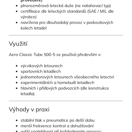
plnorozměrová letecká duše (ne natahovací typ)
certifikace dle leteckých standardů (SAE / MIL dle
výrobce)
navržena pro dlouhodobý provoz v podvozkových
kolech letadel
Využití
Aero Classic Tube 500-5 se používá především v:
výcvikových letounech
sportovních letadlech
jednomotorových letounech všeobecného letectví
experimentálních a homebuilt letadlech
hlavních i příďových podvozcích (dle konstrukce
letadla)
Výhody v praxi
stabilní tlak v pneumatice po delší dobu
menší frekvence kontrol a dohušťování
vyšší spolehlivost při každodenním provozu