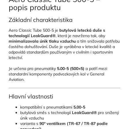
popis produktu
Základní charakteristika
Aero Classic Tube 500-5 je
butylová letecká duše s
technologií LeakGuard®
, která je navržena tak, aby
minimalizovala únik tlaku vzduchu
a tím snižovala potřebu
častého dohušťování. Duše je vyráběna v letecké kvalitě a
odpovídá standardům používaným v civilním i sportovním
letectví.
Je určena pro pneumatiky
5.00-5 (500×5)
a patří mezi
standardní komponenty podvozkových kol v General
Aviation.
Hlavní vlastnosti
kompatibilní s pneumatikami
5.00-5
butylová směs s technologií
LeakGuard®
pro snížený
únik vzduchu
varianta s
90° ventilkem (TR-67 / TR-87 podle
provedení)