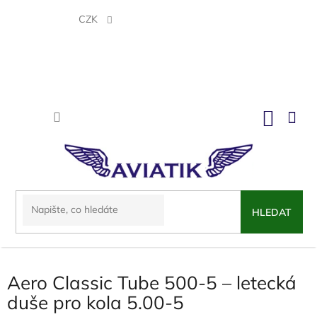
Přejít
na
CZK
obsah
NÁKU
KOŠÍK
HLEDAT
Aero Classic Tube 500-5 – letecká
duše pro kola 5.00-5