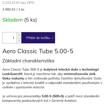
3 223,10 Kč bez DPH
Měrná
3 900 Kč / 1 ks
cena:
Skladem
(5 ks)
Přidat do košíku
Aero Classic Tube 5.00-5
Základní charakteristika
Aero Classic Tube 500-5 je
butylová letecká duše s technologií
LeakGuard®
, která je navržena tak, aby
minimalizovala únik
tlaku vzduchu
a tím snižovala potřebu častého dohušťování. Duše
je vyráběna v letecké kvalitě a odpovídá standardům používaným v
civilním i sportovním letectví.
Je určena pro pneumatiky
5.00-5 (500×5)
a patří mezi standardní
komponenty podvozkových kol v General Aviation.