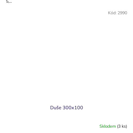
5,...
Kód:
2990
Duše 300x100
Skladem
(3 ks)
Průměrné
hodnocení