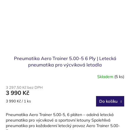
Pneumatika Aero Trainer 5.00-5 6 Ply | Letecká
pneumatika pro výcviková letadla
Skladem
(5 ks)
3 297,50 Kč bez DPH
3 990 Kč
Měrná
3 990 Kč / 1 ks
Do košíku
cena:
Pneumatika Aero Trainer 5.00-5, 6 pláten – odolná letecká
pneumatika pro výcvikové a sportovní letouny Spolehlivá
pneumatika pro každodenní letecký provoz Aero Trainer 5.00-