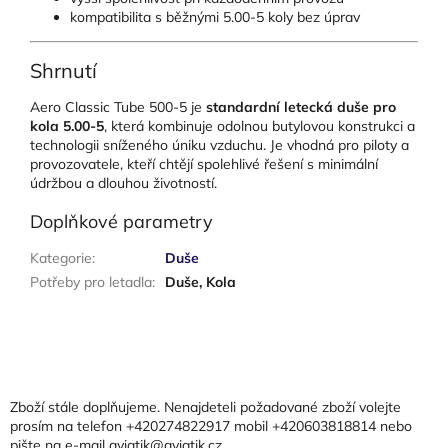
kompatibilita s běžnými 5.00-5 koly bez úprav
Shrnutí
Aero Classic Tube 500-5 je
standardní letecká duše pro
kola 5.00-5
, která kombinuje odolnou butylovou konstrukci a
technologii sníženého úniku vzduchu. Je vhodná pro piloty a
provozovatele, kteří chtějí spolehlivé řešení s minimální
údržbou a dlouhou životností.
Doplňkové parametry
Kategorie
:
Duše
Potřeby pro letadla
:
Duše, Kola
Z
á
p
a
Zboží stále doplňujeme. Nenajdeteli požadované zboží volejte
t
prosím na telefon +420274822917 mobil +420603818814 nebo
pište na e-mail aviatik@aviatik.cz