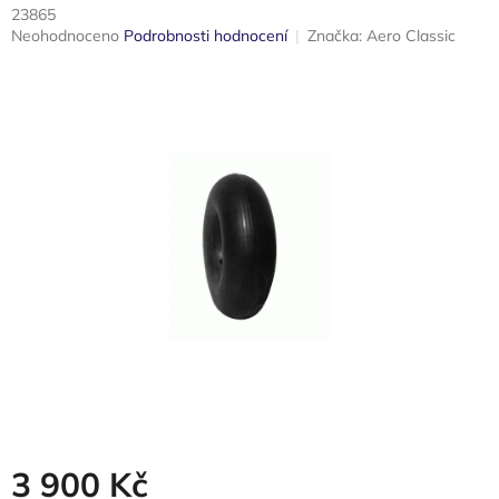
23865
Průměrné
Neohodnoceno
Podrobnosti hodnocení
Značka:
Aero Classic
hodnocení
produktu
je
0,0
z
5
hvězdiček.
3 900 Kč