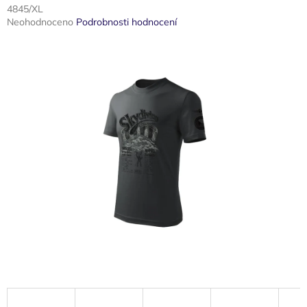
4845/XL
Průměrné
Neohodnoceno
Podrobnosti hodnocení
hodnocení
produktu
je
0,0
z
5
hvězdiček.