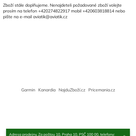
a
Zboží stále doplňujeme. Nenajdeteli požadované zboží volejte
t
prosím na telefon +420274822917 mobil +420603818814 nebo
pište na e-mail aviatik@aviatik.cz
í
Garmin
Kanardia
NajduZboží.cz
Pricemania.cz
Adresa prodejny, Za poštou 10, Praha 10, PSČ 100 00, telefony: