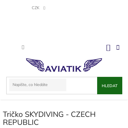
Přejít
na
CZK
obsah
NÁKU
KOŠÍK
HLEDAT
Tričko SKYDIVING - CZECH
REPUBLIC