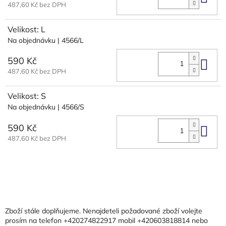
Do 
487,60 Kč bez DPH
Velikost: L
Na objednávku
| 4566/L
590 Kč
Do 
487,60 Kč bez DPH
Velikost: S
Na objednávku
| 4566/S
590 Kč
Do 
487,60 Kč bez DPH
Z
á
p
a
Zboží stále doplňujeme. Nenajdeteli požadované zboží volejte
t
prosím na telefon +420274822917 mobil +420603818814 nebo