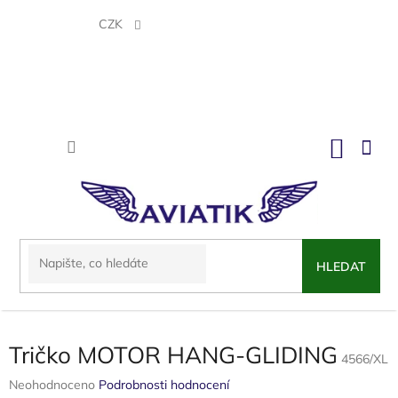
Přejít
na
CZK
obsah
NÁKU
KOŠÍK
HLEDAT
Tričko MOTOR HANG-GLIDING
4566/XL
Průměrné
Neohodnoceno
Podrobnosti hodnocení