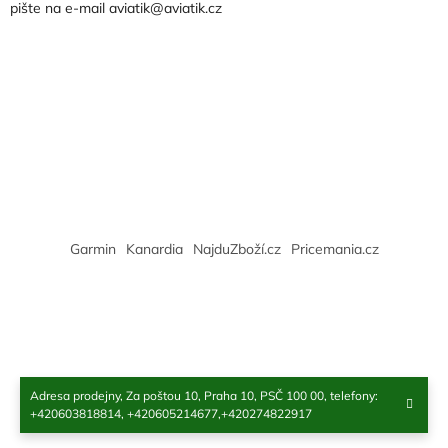
pište na e-mail aviatik@aviatik.cz
í
Garmin
Kanardia
NajduZboží.cz
Pricemania.cz
Adresa prodejny, Za poštou 10, Praha 10, PSČ 100 00, telefony:
Copyright 2026
Aviatik
. Všechna práva vyhrazena.
+420603818814, +420605214677,+420274822917