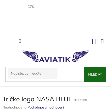
Přejít
na
CZK
obsah
NÁKU
KOŠÍK
HLEDAT
Tričko logo NASA BLUE
28321/XL
Průměrné
Neohodnoceno
Podrobnosti hodnocení