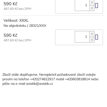
590 Kč
Do 
487,60 Kč bez DPH
Velikost: XXXL
Na objednávku
| 28321/XXX
590 Kč
Do 
487,60 Kč bez DPH
Z
á
p
a
Zboží stále doplňujeme. Nenajdeteli požadované zboží volejte
t
prosím na telefon +420274822917 mobil +420603818814 nebo
pište na e-mail aviatik@aviatik.cz
í