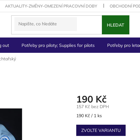
AKTUALITY-ZMĚNY-OMEZENÍ PRACOVNÍ DOBY
OBCHODNÍ PO
HLEDAT
g out
Potřeby pro piloty; Supplies for pilots
Potřeby pro letad
chtařský
190 Kč
157 Kč bez DPH
Měrná
190 Kč / 1 ks
cena:
ZVOLTE VARIANTU