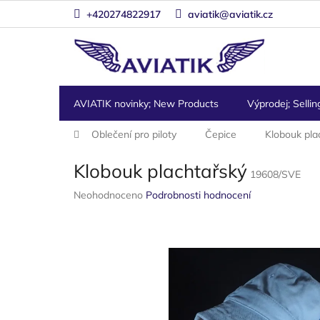
Přejít
+420274822917
aviatik@aviatik.cz
na
obsah
AVIATIK novinky; New Products
Výprodej; Sellin
Domů
Oblečení pro piloty
Čepice
Klobouk pla
Klobouk plachtařský
19608/SVE
Průměrné
Neohodnoceno
Podrobnosti hodnocení
hodnocení
produktu
je
0,0
z
5
hvězdiček.