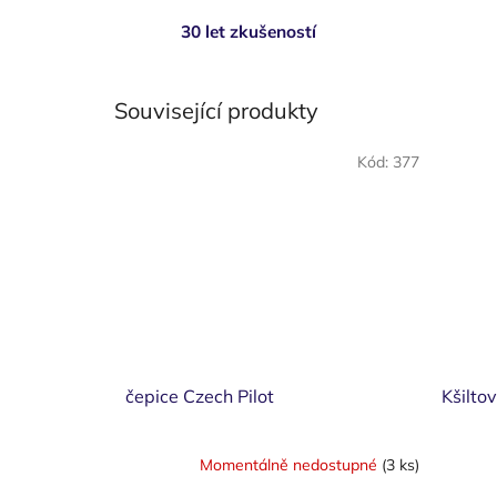
30 let zkušeností
Související produkty
Kód:
377
čepice Czech Pilot
Kšilto
Momentálně nedostupné
(3 ks)
Průměr
hodnoce