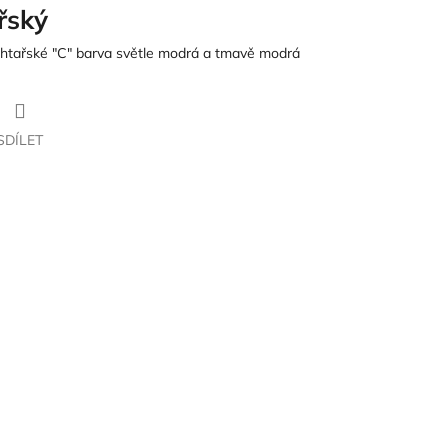
řský
achtařské "C" barva světle modrá a tmavě modrá
SDÍLET