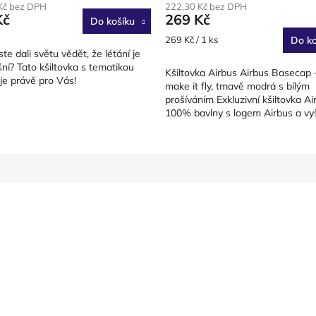
Kč bez DPH
222,30 Kč bez DPH
u
Kč
269 Kč
Do košíku
Měrná
269 Kč / 1 ks
Do ko
cena:
te dali světu vědět, že létání je
šní? Tato kšiltovka s tematikou
Kšiltovka Airbus Airbus Basecap
ek.
 je právě pro Vás!
make it fly, tmavě modrá s bílým
prošíváním Exkluzivní kšiltovka Ai
100% bavlny s logem Airbus a v
nápisem >>we make...