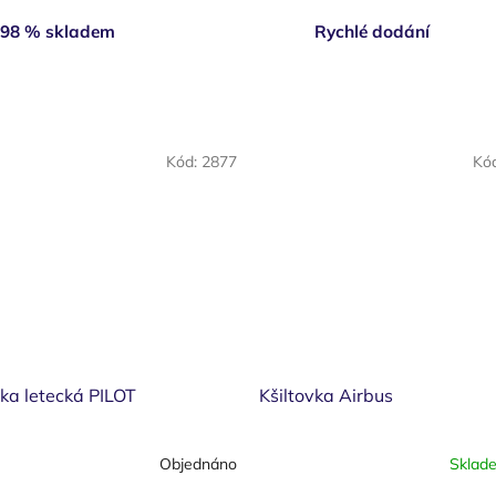
98 % skladem
Rychlé dodání
Kód:
2877
Kó
vka letecká PILOT
Kšiltovka Airbus
Objednáno
Sklad
né
ní