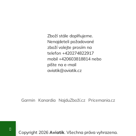
Zboží stále doplňujeme.
Nenajdeteli požadované
zboží volejte prosím na
telefon +420274822917
mobil +420603818814 nebo
pište na e-mail
aviatik@aviatik.cz
Garmin
Kanardia
NajduZboží.cz
Pricemania.cz
Copyright 2026
Aviatik
. Všechna práva vyhrazena.