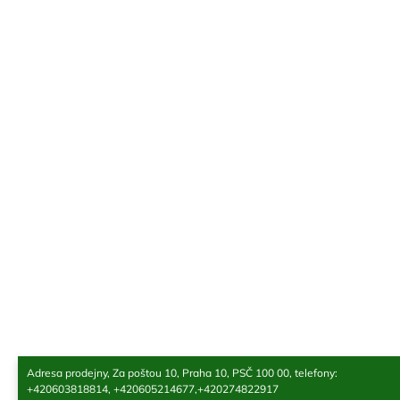
Z
á
p
a
t
í
Adresa prodejny, Za poštou 10, Praha 10, PSČ 100 00, telefony:
+420603818814, +420605214677,+420274822917