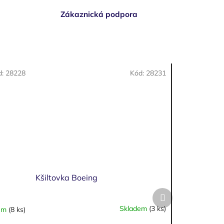
Zákaznická podpora
d:
28228
Kód:
28231
Kšiltovka Boeing
Další
produkt
Skladem
(3 ks)
em
(8 ks)