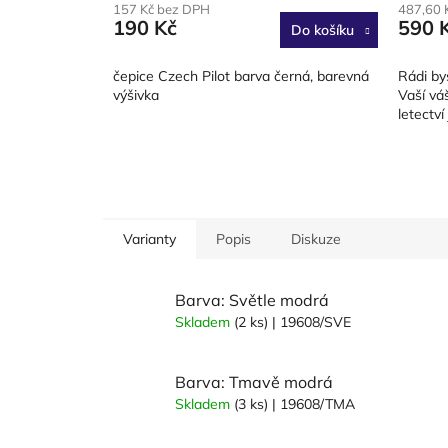
157 Kč bez DPH
487,60 
produkt
190 Kč
590 
Do košíku
je
1,5
z
čepice Czech Pilot barva černá, barevná
Rádi bys
5
výšivka
Vaší vá
hvězdič
letectví
Varianty
Popis
Diskuze
Barva: Světle modrá
Skladem
(2 ks)
| 19608/SVE
Barva: Tmavě modrá
Skladem
(3 ks)
| 19608/TMA