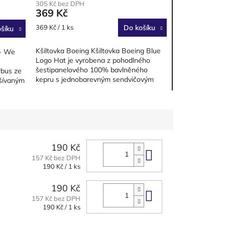
305 Kč bez DPH
369 Kč
Měrná
369 Kč / 1 ks
Do košíku
šíku
cena:
Kšiltovka Boeing Kšiltovka Boeing Blue
 - We
Logo Hat je vyrobena z pohodlného
šestipanelového 100% bavlněného
rbus ze
kepru s jednobarevným sendvičovým
yšívaným
kšiltem. Na zadní straně najdete...
190 Kč
Do košíku
157 Kč bez DPH
Měrná
190 Kč / 1 ks
cena:
190 Kč
Do košíku
157 Kč bez DPH
Měrná
190 Kč / 1 ks
cena: