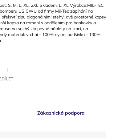
t: S, M, L, XL, 2XL Skladem: L, XL Výrobce:MIL-TEC
bomberu US CWU od firmy Mil-Tec zapínání na
 překrytí zipu diagonálními stehy) dvě prostorné kapsy
nší kapsa na rameni s oddělením pro bankovky a
kapsa na suchý zip pevné náplety na límci, na
dy materiál: vrchní - 100% nylon; podšívka - 100%
r
SDÍLET
Zákaznická podpora