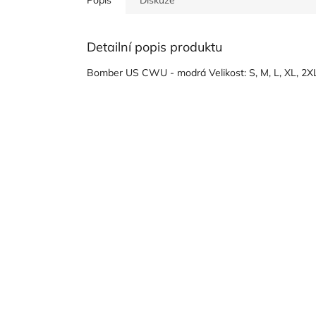
Detailní popis produktu
Bomber US CWU - modrá Velikost: S, M, L, XL, 2X
Z
á
p
a
t
í