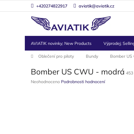
Přejít
+420274822917
aviatik@aviatik.cz
na
obsah
AVIATIK novinky; New Products
Výprodej; Sellin
Domů
Oblečení pro piloty
Bundy
Bomber US
Bomber US CWU - modrá
453
Průměrné
Neohodnoceno
Podrobnosti hodnocení
hodnocení
produktu
je
0,0
z
5
hvězdiček.