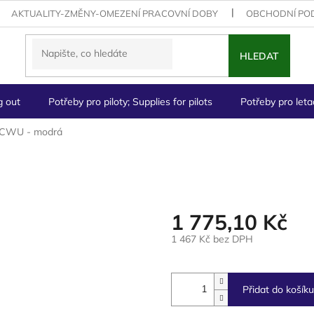
AKTUALITY-ZMĚNY-OMEZENÍ PRACOVNÍ DOBY
OBCHODNÍ PO
HLEDAT
g out
Potřeby pro piloty; Supplies for pilots
Potřeby pro letad
 CWU - modrá
1 775,10 Kč
1 467 Kč bez DPH
Měrná
cena:
Přidat do košíku