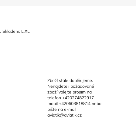
L Skladem: L,XL
Zboží stále doplňujeme.
Nenajdeteli požadované
zboží volejte prosím na
telefon +420274822917
mobil +420603818814 nebo
pište na e-mail
aviatik@aviatik.cz