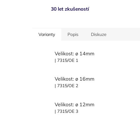
30 let zkušeností
Varianty
Popis
Diskuze
Velikost: ø 14mm
| 7315/OE 1
Velikost: ø 16mm
| 7315/OE 2
Velikost: ø 12mm
| 7315/OE 3
Z