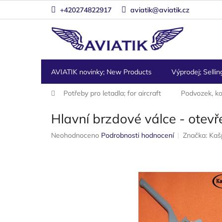
Přejít
+420274822917
aviatik@aviatik.cz
na
obsah
AVIATIK novinky; New Products
Výprodej; Sellin
Domů
Potřeby pro letadla; for aircraft
Podvozek, kol
Hlavní brzdové válce - otevř
Průměrné
Neohodnoceno
Podrobnosti hodnocení
Značka:
Kaš
hodnocení
produktu
je
0,0
z
5
hvězdiček.