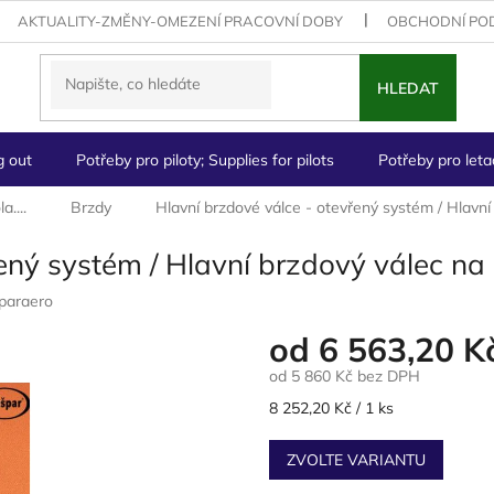
AKTUALITY-ZMĚNY-OMEZENÍ PRACOVNÍ DOBY
OBCHODNÍ PO
HLEDAT
g out
Potřeby pro piloty; Supplies for pilots
Potřeby pro letad
a....
Brzdy
Hlavní brzdové válce - otevřený systém / Hlavní 
ený systém / Hlavní brzdový válec na 
paraero
od
6 563,20 K
od
5 860 Kč
bez DPH
Měrná
8 252,20 Kč / 1 ks
cena:
ZVOLTE VARIANTU