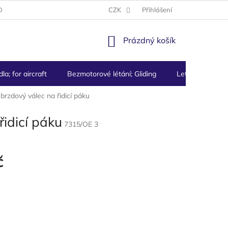
DMÍNKY
PODMÍNKY OCHRANY OSOBNÍCH ÚDAJŮ
CZK
Přihlášení
NÁKUPNÍ
Prázdný košík
KOŠÍK
la; for aircraft
Bezmotorové létání; Gliding
Letecké přístro
brzdový válec na řidicí páku
řidicí páku
7315/OE 3
č