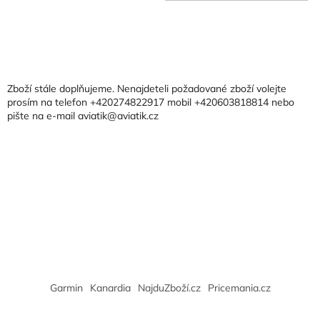
Z
á
p
a
Zboží stále doplňujeme. Nenajdeteli požadované zboží volejte
t
prosím na telefon +420274822917 mobil +420603818814 nebo
pište na e-mail aviatik@aviatik.cz
í
Garmin
Kanardia
NajduZboží.cz
Pricemania.cz