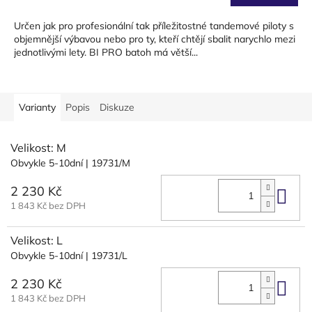
cena:
Určen jak pro profesionální tak příležitostné tandemové piloty s
objemnější výbavou nebo pro ty, kteří chtějí sbalit narychlo mezi
jednotlivými lety. BI PRO batoh má větší...
Varianty
Popis
Diskuze
Velikost: M
Obvykle 5-10dní
| 19731/M
2 230 Kč
Do 
1 843 Kč bez DPH
Velikost: L
Obvykle 5-10dní
| 19731/L
2 230 Kč
Do 
1 843 Kč bez DPH