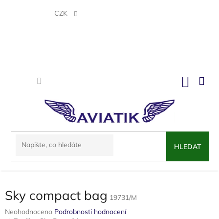
Přejít
na
CZK
obsah
NÁKU
KOŠÍK
HLEDAT
Sky compact bag
19731/M
Průměrné
Neohodnoceno
Podrobnosti hodnocení