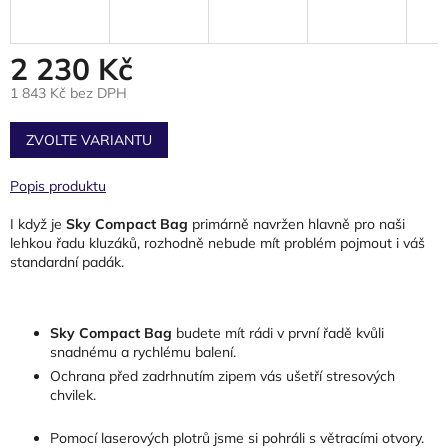
2 230 Kč
1 843 Kč bez DPH
Měrná
cena:
ZVOLTE VARIANTU
Popis produktu
I když je
Sky Compact Bag
primárně navržen hlavně pro naši
lehkou řadu kluzáků, rozhodně nebude mít problém pojmout i váš
standardní padák.
Sky Compact Bag
budete mít rádi v první řadě kvůli
snadnému a rychlému balení.
Ochrana před zadrhnutím zipem vás ušetří stresových
chvilek.
Pomocí laserových plotrů jsme si pohráli s větracími otvory.