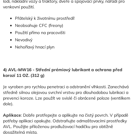
lodí, nákladní vozy a traktory, dveře a spojovací prvky, nářadí pro
venkovní použití.
Přátelský k životnímu prostředí!
Neobsahuje CFC (freony)
Použití přímo na pracovišti
Nevodivý
Nehořlavý hnací plyn
4) AVL-MW16 - Střední prémiový lubrikant a ochrana před
korozí 11 OZ. (312 g)
Je vyroben pro rychlou penetraci a odstranění vlhkosti. Zanechává
středně silnou olejovou svrchní vrstvu pro dlouhodobou lubrikaci a
prevenci koroze. Lze použít ve svislé či obrácené poloze (ventilkem
dole).
Aplikace
: Dobře protřepejte a aplikujte na čistý povrch. V případě
potřeby aplikaci opakujte. Odstraňujte odmašťovacími prostředky
AVL. Použijte přiloženou prodlužovací hadičku pro obtížně
dosažitelná místa.