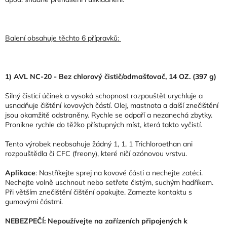
Balení obsahuje těchto 6 přípravků:
1) AVL NC-20 - Bez chlorový čistič/odmašťovač, 14 OZ. (397 g)
Silný čisticí účinek a vysoká schopnost rozpouštět urychluje a
usnadňuje čištění kovových částí. Olej, mastnota a další znečištění
jsou okamžitě odstraněny. Rychle se odpaří a nezanechá zbytky.
Pronikne rychle do těžko přístupných míst, která takto vyčistí.
Tento výrobek neobsahuje žádný 1, 1, 1 Trichloroethan ani
rozpouštědla či CFC (freony), které ničí ozónovou vrstvu.
Aplikace
: Nastříkejte sprej na kovové části a nechejte zatéci.
Nechejte volně uschnout nebo setřete čistým, suchým hadříkem.
Při větším znečištění čištění opakujte. Zamezte kontaktu s
gumovými částmi.
NEBEZPEČÍ: Nepoužívejte na zařízeních připojených k