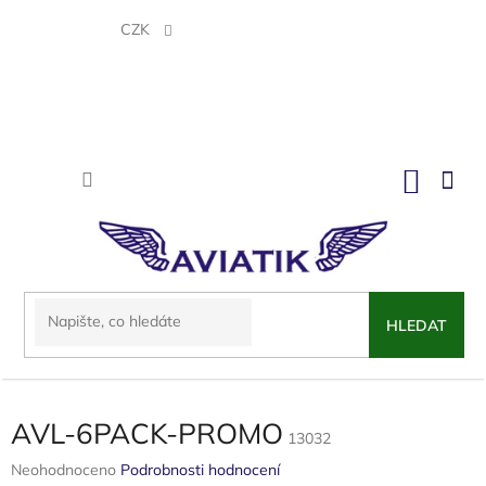
Přejít
na
CZK
obsah
NÁKU
KOŠÍK
HLEDAT
AVL-6PACK-PROMO
13032
Průměrné
Neohodnoceno
Podrobnosti hodnocení