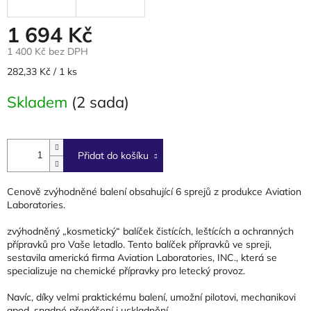
1 694 Kč
1 400 Kč bez DPH
Měrná
282,33 Kč / 1 ks
cena:
Skladem
(2 sada)
Přidat do košíku
Cenově zvýhodněné balení obsahující 6 sprejů z produkce Aviation
Laboratories.
zvýhodněný „kosmetický“ balíček čistících, leštících a ochranných
přípravků pro Vaše letadlo. Tento balíček přípravků ve spreji,
sestavila americká firma Aviation Laboratories, INC., která se
specializuje na chemické přípravky pro letecký provoz.
Navíc, díky velmi praktickému balení, umožní pilotovi, mechanikovi
apod. snadné přenášení i uskladnění.