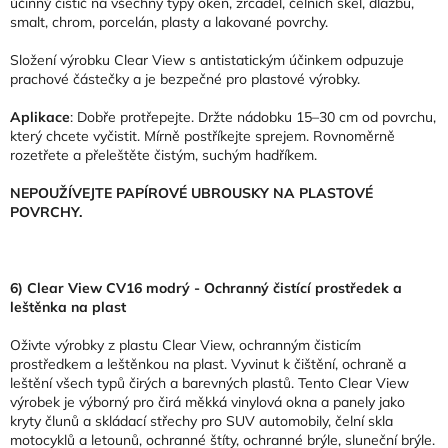
účinný čistič na všechny typy oken, zrcadel, čelních skel, dlažbu,
smalt, chrom, porcelán, plasty a lakované povrchy.
Složení výrobku Clear View s antistatickým účinkem odpuzuje
prachové částečky a je bezpečné pro plastové výrobky.
Aplikace
: Dobře protřepejte. Držte nádobku 15–30 cm od povrchu,
který chcete vyčistit. Mírně postříkejte sprejem. Rovnoměrně
rozetřete a přeleštěte čistým, suchým hadříkem.
NEPOUŽÍVEJTE PAPÍROVÉ UBROUSKY NA PLASTOVÉ
POVRCHY.
6) Clear View CV16 modrý - Ochranný čistící prostředek a
leštěnka na plast
Oživte výrobky z plastu Clear View, ochranným čisticím
prostředkem a leštěnkou na plast. Vyvinut k čištění, ochraně a
leštění všech typů čirých a barevných plastů. Tento Clear View
výrobek je výborný pro čirá měkká vinylová okna a panely jako
kryty člunů a skládací střechy pro SUV automobily, čelní skla
motocyklů a letounů, ochranné štíty, ochranné brýle, sluneční brýle.