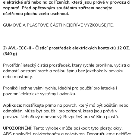
elektrické síti nebo na zařízeních, která jsou právě v provozu či
zapnutá. Před opětovným spuštěním zařízení nechejte
ošetřenou plochu zcela uschnout.
GUMOVÉ A PLASTOVÉ ČÁSTI NEJDŘÍVE VYZKOUŠEJTE.
2) AVL-ECC-II - Čisticí prostředek elektrických kontaktů 12 OZ.
(340 g)
Prvotřídní letecký čisticí prostředek, který rychle pronikne, vyčistí a
odmastí, odstraní prach a zašlou špínu bez jakéhokoliv povlaku
nebo mastnoty.
Proniká i schne velmi rychle. Ideální pro použití pro letecké i
pozemní elektrické systémy i avioniku.
Aplikace
: Nastříkejte přímo na povrch, který má být očištěn nebo
odmaštěn. Může být použit i pro zařízení, která jsou právě v
provozu. Nehořlavý a nevodivý. Bezpečný pro většinu plastů.
UPOZORNĚNÍ
: Tento výrobek může poškodit tyto plasty: akryl,
ABS pryskyřici, polykarbonáty a polystyren. Doporučujeme nejdříve