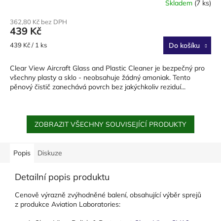
Skladem
(7 ks)
362,80 Kč bez DPH
439 Kč
Měrná
439 Kč / 1 ks
Do košíku
cena:
Clear View Aircraft Glass and Plastic Cleaner je bezpečný pro
všechny plasty a sklo - neobsahuje žádný amoniak. Tento
pěnový čistič zanechává povrch bez jakýchkoliv reziduí...
ZOBRAZIT VŠECHNY SOUVISEJÍCÍ PRODUKTY
Popis
Diskuze
Detailní popis produktu
Cenově výrazně zvýhodněné balení, obsahující výběr sprejů
z produkce Aviation Laboratories: