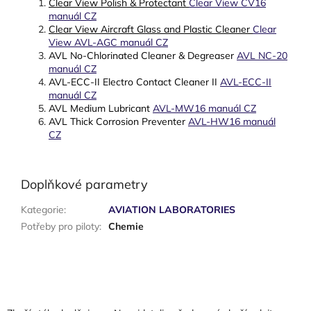
Clear View Polish & Protectant
Clear View CV16
manuál CZ
Clear View Aircraft Glass and Plastic Cleaner
Clear
View AVL-AGC manuál CZ
AVL No-Chlorinated Cleaner & Degreaser
AVL NC-20
manuál CZ
AVL-ECC-II Electro Contact Cleaner II
AVL-ECC-II
manuál CZ
AVL Medium Lubricant
AVL-MW16 manuál CZ
AVL Thick Corrosion Preventer
AVL-HW16 manuál
CZ
Doplňkové parametry
Kategorie
:
AVIATION LABORATORIES
Potřeby pro piloty
:
Chemie
Z
á
p