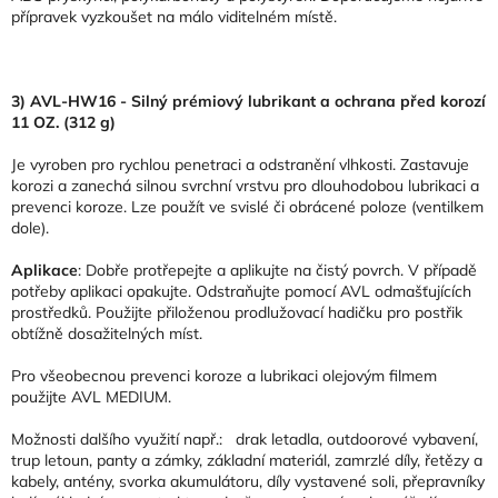
přípravek vyzkoušet na málo viditelném místě.
3) AVL-HW16 - Silný prémiový lubrikant a ochrana před korozí
11 OZ. (312 g)
Je vyroben pro rychlou penetraci a odstranění vlhkosti. Zastavuje
korozi a zanechá silnou svrchní vrstvu pro dlouhodobou lubrikaci a
prevenci koroze. Lze použít ve svislé či obrácené poloze (ventilkem
dole).
Aplikace
: Dobře protřepejte a aplikujte na čistý povrch. V případě
potřeby aplikaci opakujte. Odstraňujte pomocí AVL odmašťujících
prostředků. Použijte přiloženou prodlužovací hadičku pro postřik
obtížně dosažitelných míst.
Pro všeobecnou prevenci koroze a lubrikaci olejovým filmem
použijte AVL MEDIUM.
Možnosti dalšího využití např.: drak letadla, outdoorové vybavení,
trup letoun, panty a zámky, základní materiál, zamrzlé díly, řetězy a
kabely, antény, svorka akumulátoru, díly vystavené soli, přepravníky