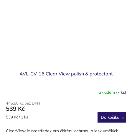
AVL-CV-16 Clear View polish & protectant
Skladem
(7 ks)
445,50 Kč bez DPH
539 Kč
Měrná
539 Kč / 1 ks
Do košíku
cena:
ClearView je prostředek pro čištění, ochranu a lesk umělých