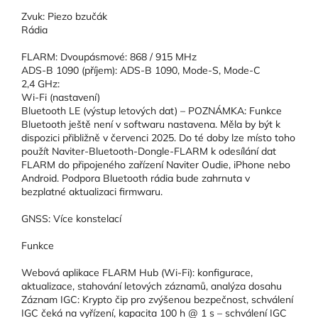
Zvuk: Piezo bzučák
Rádia
FLARM: Dvoupásmové: 868 / 915 MHz
ADS-B 1090 (příjem): ADS-B 1090, Mode-S, Mode-C
2,4 GHz:
Wi-Fi (nastavení)
Bluetooth LE (výstup letových dat) – POZNÁMKA: Funkce
Bluetooth ještě není v softwaru nastavena. Měla by být k
dispozici přibližně v červenci 2025. Do té doby lze místo toho
použít Naviter-Bluetooth-Dongle-FLARM k odesílání dat
FLARM do připojeného zařízení Naviter Oudie, iPhone nebo
Android. Podpora Bluetooth rádia bude zahrnuta v
bezplatné aktualizaci firmwaru.
GNSS: Více konstelací
Funkce
Webová aplikace FLARM Hub (Wi-Fi): konfigurace,
aktualizace, stahování letových záznamů, analýza dosahu
Záznam IGC: Krypto čip pro zvýšenou bezpečnost, schválení
IGC čeká na vyřízení, kapacita 100 h @ 1 s – schválení IGC