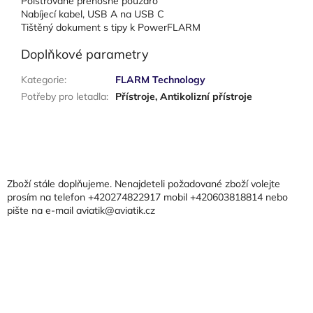
Polstrované přenosné pouzdro
Nabíjecí kabel, USB A na USB C
Tištěný dokument s tipy k PowerFLARM
Doplňkové parametry
Kategorie
:
FLARM Technology
Potřeby pro letadla
:
Přístroje, Antikolizní přístroje
Z
á
p
a
Zboží stále doplňujeme. Nenajdeteli požadované zboží volejte
t
prosím na telefon +420274822917 mobil +420603818814 nebo
pište na e-mail aviatik@aviatik.cz
í