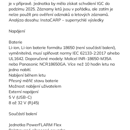
je v přípravě. Jednotka by měla získat schválení IGC do
podzimu 2025. Záznamy letů jsou v pořádku, ale zatím je
nelze použít pro ověření odznaků a letových záznamů.
Analýza dosahu: InstaCARP – superrychlé výsledky
Napájení
Baterie
Li-ion, Li-ion baterie formátu 18650 (není součástí balení),
vyměnitelná, musí splňovat normy IEC 62133-2:2017 a/nebo
UL1642. Doporučené modely: Molicel INR-18650-M35A
nebo Panasonic NCR18650GA. Více než 10 hodin letu na
jedno nabití.
Nabíjení během letu
Přesný měřič stavu baterie
Možnost nabíjení uživatelem
Externí napájení
5 V (USB-C)
8 až 32 V (RJ45)
Součástí balení
Jednotka PowerFLARM Flex