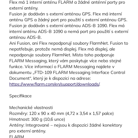
Flex má 1 interní anténu FLARM a žádné anténní porty pro
externí antény.
Fusion je dodáván s externí anténou GPS. Flex má interní
anténu GPS a žádný port pro použití s externí anténou GPS.
Fusion je dodáván s externí anténou ADS-B 1090. Flex má
interní anténu ADS-B 1090 a nemá port pro použití s externí
anténou ADS-B.
Ani Fusion, ani Flex nepodporují soubory FlarmNet. Fusion to
nepotřebuje, protože nemá displej. Flex má displej, ale
nepodporuje soubory FlarmNet. Místo toho podporuje
FLARM Messaging, který vám poskytuje více nebo stejné
funkce. Více informací o FLARM Messaging najdete v
dokumentu „FTD-109 FLARM Messaging Interface Control
Document“, který je k dispozici na adrese:
https://www.flarm.com/en/support/downloads/
.
Specifikace
Mechanické vlastnosti
Rozměry: 120 x 90 x 40 mm (4,72 x 3,54 x 1,57 palce)
Hmotnost: 300 g (10,6 unce)
Antény: Integrované – nejsou k dispozici žádné konektory
pro externí antény.
FLARM