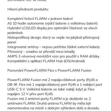
Hlavní přednosti produktu
Kompletní řešení FLARM v jednom balení
Až 10 hodin autonomie (výdrž baterie s volitelnou baterií)
Hybridní LCD/LED displej pro optimální čitelnost za všech
podmínek
Nízkoprofilový design, který se vejde na jakýkoli přístrojový
panel
Integrované antény – nejsou potřeba žádné externí kabely
Přenosný – snadno se přenáší mezi letadly
AMPS 2-otvorový montážní vzor pro použití s RAM držáky
Kompatibilní s aplikací FLARM Hub (iOS/Android)
Porovnání PowerFLARM Flex s PowerFLARM Fusion
PowerFLARM Fusion má 2 napájecí/datové porty (RJ45 a
DB-9f. Flex má 1 napájecí/datový port RJ45 a 1 nabíjecí port
USB-C 5 V. Volitelná baterie se také nabíjí, když je Flex
napájen 12 V přes port RJ45.
Fusion má 2 anténní porty FLARM a je dodáván se 2
anténami FLARM. Druhá anténa FLARM by měla být
namontována na místě s dobrým výhledem dolů a dozadu.