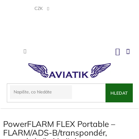
Přejít
na
CZK
obsah
NÁKU
KOŠÍK
HLEDAT
PowerFLARM FLEX Portable –
FLARM/ADS-B/transpondér,