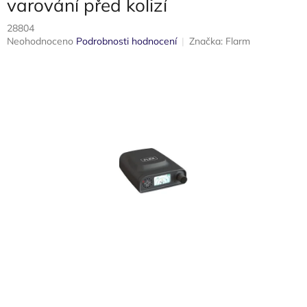
varování před kolizí
28804
Průměrné
Neohodnoceno
Podrobnosti hodnocení
Značka:
Flarm
hodnocení
produktu
je
0,0
z
5
hvězdiček.