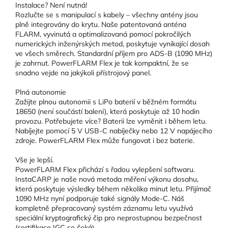
Instalace? Není nutná!
Rozlučte se s manipulací s kabely – všechny antény jsou
plně integrovány do krytu. Naše patentovaná anténa
FLARM, vyvinutá a optimalizovaná pomocí pokročilých
numerických inženýrských metod, poskytuje vynikající dosah
ve všech směrech. Standardní příjem pro ADS-B (1090 MHz)
je zahrnut. PowerFLARM Flex je tak kompaktní, že se
snadno vejde na jakýkoli přístrojový panel.
Plná autonomie
Zažijte plnou autonomii s LiPo baterií v běžném formátu
18650 (není součástí balení), která poskytuje až 10 hodin
provozu. Potřebujete více? Baterii lze vyměnit i během letu.
Nabíjejte pomocí 5 V USB-C nabíječky nebo 12 V napájecího
zdroje. PowerFLARM Flex může fungovat i bez baterie.
Vše je lepší.
PowerFLARM Flex přichází s řadou vylepšení softwaru.
InstaCARP je naše nová metoda měření výkonu dosahu,
která poskytuje výsledky během několika minut letu. Přijímač
1090 MHz nyní podporuje také signály Mode-C. Náš
kompletně přepracovaný systém záznamu letu využívá
speciální kryptografický čip pro neprostupnou bezpečnost
(certifikace IGC se čeká).