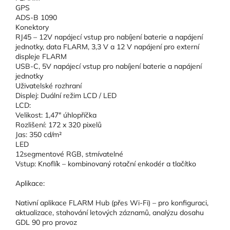
GPS
ADS-B 1090
Konektory
RJ45 – 12V napájecí vstup pro nabíjení baterie a napájení
jednotky, data FLARM, 3,3 V a 12 V napájení pro externí
displeje FLARM
USB-C, 5V napájecí vstup pro nabíjení baterie a napájení
jednotky
Uživatelské rozhraní
Displej: Duální režim LCD / LED
LCD:
Velikost: 1,47" úhlopříčka
Rozlišení: 172 x 320 pixelů
Jas: 350 cd/m²
LED
12segmentové RGB, stmívatelné
Vstup: Knoflík – kombinovaný rotační enkodér a tlačítko
Aplikace:
Nativní aplikace FLARM Hub (přes Wi-Fi) – pro konfiguraci,
aktualizace, stahování letových záznamů, analýzu dosahu
GDL 90 pro provoz