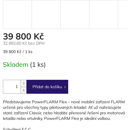
39 800 Kč
32 892,60 Kč bez DPH
Měrná
39 800 Kč / 1 ks
cena:
Skladem
(1 ks)
Přidat do košíku
Představujeme PowerFLARM Flex – nové mobilní zařízení FLARM
určené pro všechny typy pilotovaných letadel. Ať už nahrazujete
staré zařízení Classic nebo hledáte přenosné řešení pro motorová
letadla nebo vrtulníky, PowerFLARM Flex je ideální volbou.
Schválení F.C.C.