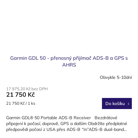
Garmin GDL 50 - přenosný přijímač ADS-B a GPS s
AHRS
Obvykle 5-10dní
17 975,20 Kč bez DPH
21 750 Kč
Měrná
21 750 Kč / 1 ks
Do košíku
cena:
Garmin GDL® 50 Portable ADS-B Receiver Bezdrátové
připojení k počasí, dopravě, GPS a dalším Obdržíte předplatné
předpovědi počasí z USA přes ADS-B “In”ADS-B dual-band...